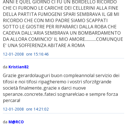
ANNI E QUEL GIORNO CI FU UN BORDELLO RICORDO
CHE CI FURONO LE CARICHE DEI CELLERINI ALLA FINE
DELLA PARTITA FUMOGENI SPARI SEMBRAVA IL G8 MI
RICORDO CHE CON MIO PADRE SIAMO SCAPPATI
SOTTO LE GIOSTRE PER RIPARARCI DALLA ROBA CHE
CADEVA DALL'ARIA SEMBRAVA UN BOMBARDAMENTO
DA ALLORA COMINCIO' IL MIO AMORE.............COMUNQUE
E' UNA SOFFERENZA ABITARE A ROMA
12-01-2008 ore 15:16:46
da
Kristian82
Grazie gerardo!auguri buon compleanno!al servizio dei
tifosi e noi tifosi ripagheremo i vostri sforzi!grande
società finalmente..grazie x darci nuove
speranze..concrete..fateci sognare!ciao e sempre forza
percara!
12-01-2008 ore 14:21:02
da
M@RCO