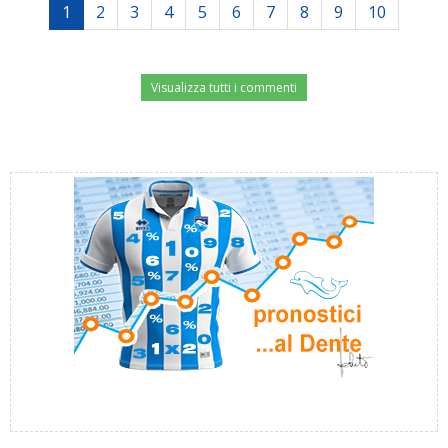
1
2
3
4
5
6
7
8
9
10
Visualizza tutti i commenti