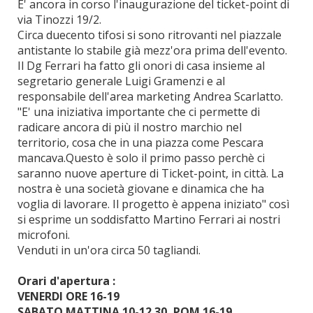
E' ancora in corso l'inaugurazione del ticket-point di
via Tinozzi 19/2.
Circa duecento tifosi si sono ritrovanti nel piazzale
antistante lo stabile già mezz'ora prima dell'evento.
Il Dg Ferrari ha fatto gli onori di casa insieme al
segretario generale Luigi Gramenzi e al
responsabile dell'area marketing Andrea Scarlatto.
"E' una iniziativa importante che ci permette di
radicare ancora di più il nostro marchio nel
territorio, cosa che in una piazza come Pescara
mancava.Questo è solo il primo passo perchè ci
saranno nuove aperture di Ticket-point, in città. La
nostra è una società giovane e dinamica che ha
voglia di lavorare. Il progetto è appena iniziato" così
si esprime un soddisfatto Martino Ferrari ai nostri
microfoni.
Venduti in un'ora circa 50 tagliandi.
Orari d'apertura :
VENERDI ORE 16-19
SABATO MATTINA 10-12.30, POM 16-19