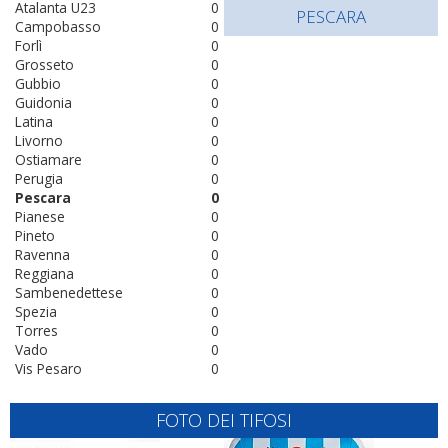
Atalanta U23
0
PESCARA
Campobasso
0
Forlì
0
Grosseto
0
Gubbio
0
Guidonia
0
Latina
0
Livorno
0
Ostiamare
0
Perugia
0
Pescara
0
Pianese
0
Pineto
0
Ravenna
0
Reggiana
0
Sambenedettese
0
Spezia
0
Torres
0
Vado
0
Vis Pesaro
0
FOTO DEI TIFOSI