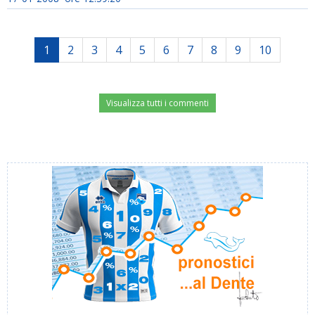
1
2
3
4
5
6
7
8
9
10
Visualizza tutti i commenti