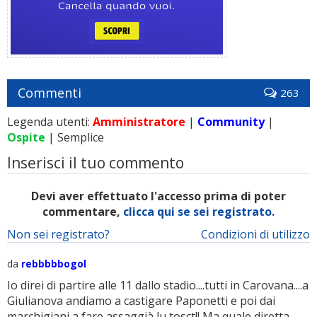
Commenti
263
Legenda utenti:
Amministratore
|
Community
|
Ospite
| Semplice
Inserisci il tuo commento
Devi aver effettuato l'accesso prima di poter
commentare,
clicca qui se sei registrato.
Non sei registrato?
Condizioni di utilizzo
da
rebbbbbogol
Io direi di partire alle 11 dallo stadio....tutti in Carovana....a
Giulianova andiamo a castigare Paponetti e poi dai
marchigiani a fare assaggià lu tosct!! Ma quale diretta