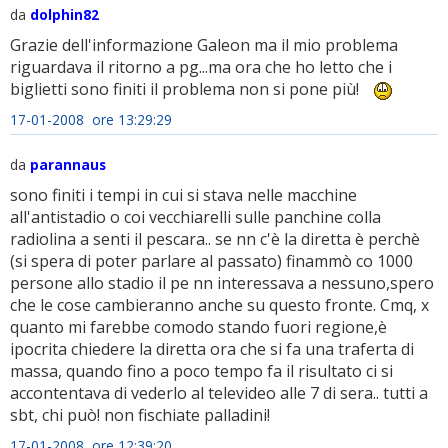
da
dolphin82
Grazie dell'informazione Galeon ma il mio problema
riguardava il ritorno a pg...ma ora che ho letto che i
biglietti sono finiti il problema non si pone più!
17-01-2008 ore 13:29:29
da
parannaus
sono finiti i tempi in cui si stava nelle macchine
all'antistadio o coi vecchiarelli sulle panchine colla
radiolina a senti il pescara.. se nn c'è la diretta è perchè
(si spera di poter parlare al passato) finammò co 1000
persone allo stadio il pe nn interessava a nessuno,spero
che le cose cambieranno anche su questo fronte. Cmq, x
quanto mi farebbe comodo stando fuori regione,è
ipocrita chiedere la diretta ora che si fa una traferta di
massa, quando fino a poco tempo fa il risultato ci si
accontentava di vederlo al televideo alle 7 di sera.. tutti a
sbt, chi può! non fischiate palladini!
17-01-2008 ore 12:39:20