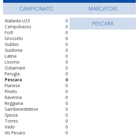
CAMPIONATO
MARCATORI
Atalanta U23
0
PESCARA
Campobasso
0
Forlì
0
Grosseto
0
Gubbio
0
Guidonia
0
Latina
0
Livorno
0
Ostiamare
0
Perugia
0
Pescara
0
Pianese
0
Pineto
0
Ravenna
0
Reggiana
0
Sambenedettese
0
Spezia
0
Torres
0
Vado
0
Vis Pesaro
0