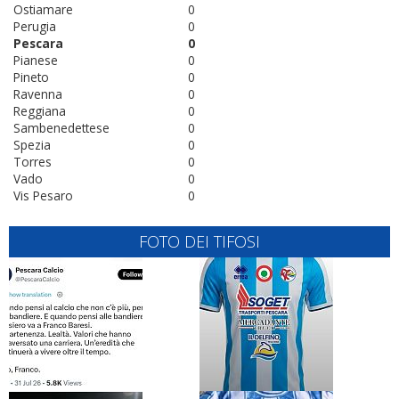
Ostiamare
0
Perugia
0
Pescara
0
Pianese
0
Pineto
0
Ravenna
0
Reggiana
0
Sambenedettese
0
Spezia
0
Torres
0
Vado
0
Vis Pesaro
0
FOTO DEI TIFOSI