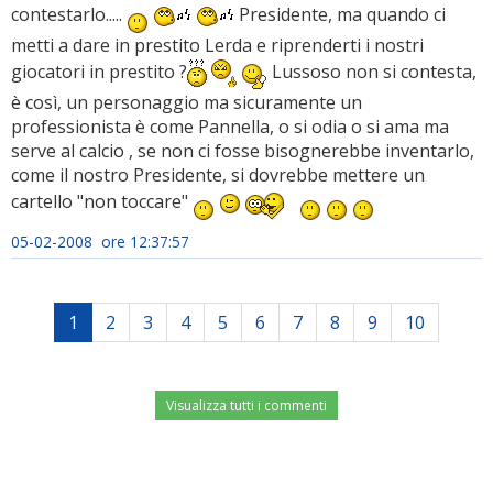
contestarlo.....
Presidente, ma quando ci
metti a dare in prestito Lerda e riprenderti i nostri
giocatori in prestito ?
Lussoso non si contesta,
è così, un personaggio ma sicuramente un
professionista è come Pannella, o si odia o si ama ma
serve al calcio , se non ci fosse bisognerebbe inventarlo,
come il nostro Presidente, si dovrebbe mettere un
cartello "non toccare"
05-02-2008 ore 12:37:57
1
2
3
4
5
6
7
8
9
10
Visualizza tutti i commenti