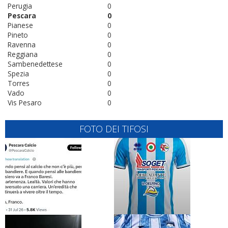
Perugia
0
Pescara
0
Pianese
0
Pineto
0
Ravenna
0
Reggiana
0
Sambenedettese
0
Spezia
0
Torres
0
Vado
0
Vis Pesaro
0
FOTO DEI TIFOSI