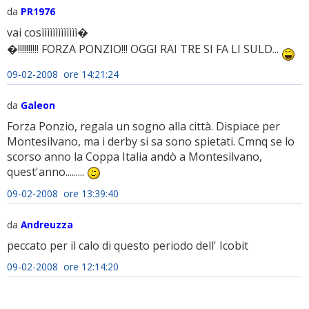
da
PR1976
vai cosììììììììììììì�
�!!!!!!!!!! FORZA PONZIO!!! OGGI RAI TRE SI FA LI SULD...
09-02-2008 ore 14:21:24
da
Galeon
Forza Ponzio, regala un sogno alla città. Dispiace per
Montesilvano, ma i derby si sa sono spietati. Cmnq se lo
scorso anno la Coppa Italia andò a Montesilvano,
quest'anno.........
09-02-2008 ore 13:39:40
da
Andreuzza
peccato per il calo di questo periodo dell' Icobit
09-02-2008 ore 12:14:20