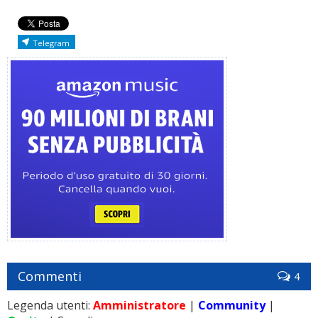
Telegram
Commenti
4
Legenda utenti:
Amministratore
|
Community
|