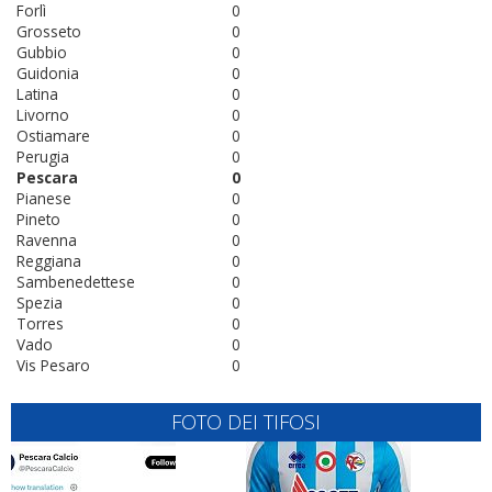
Forlì
0
Grosseto
0
Gubbio
0
Guidonia
0
Latina
0
Livorno
0
Ostiamare
0
Perugia
0
Pescara
0
Pianese
0
Pineto
0
Ravenna
0
Reggiana
0
Sambenedettese
0
Spezia
0
Torres
0
Vado
0
Vis Pesaro
0
FOTO DEI TIFOSI