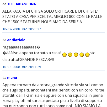
da
TUTTIADANCONA
ALLA FACCIA DI CHI SA SOLO CRITICARE E DI CHI SI E'
STATO A CASA PER SCELTA...MEGLIO 800 CON LE PALLE
CHE 1500 STATUINE! NOI SIAMO DA SERIE A
10-02-2008 ore 20:29:27
da
antilaziale
ragààààààààààààà�
�ààà!!sn appena tornato a casa!!
sto
distrutto!!GRANDE PESCARA!!
10-02-2008 ore 20:11:25
da
manu
Appena tornato da ancona,grande vittoria sia sul campo
che sugli spalti, anconetani mai sentiti con un coro, forse
storditi dall'1-2 iniziale eppure con una squadra in piena
zona play off mi sarei aspettato piu a livello di supporto
ma purtroppo non tutti sono come noi....NIO SIAMO LA