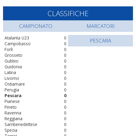
CLASSIFICHE
CAMPIONATO
MARCATORI
Atalanta U23
0
PESCARA
Campobasso
0
Forlì
0
Grosseto
0
Gubbio
0
Guidonia
0
Latina
0
Livorno
0
Ostiamare
0
Perugia
0
Pescara
0
Pianese
0
Pineto
0
Ravenna
0
Reggiana
0
Sambenedettese
0
Spezia
0
Torres
0