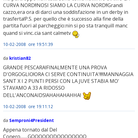
CURVA NORD!!NOSI SIAMO LA CURVA NORD!!Grandi
cazzo,era ora di darci una soddisfazione in un derby in
trasferta!P.S. per quello che è successo alla fine della
partita fuori al parcheggio:nin si po sta tranquill manc
quand si vinc..cia sant calmetv
10-02-2008 ore 19:51:39
da
kristian82
GRANDE PESCARA!FINALMENTE UNA PROVA
D'ORGOGLIO!ORA CI SERVE CONTINUITA'!!!!MANNAGGIA
SANT X I 2 PUNTI PERSI CON LA JUVE STABIA MO'
STAVAMO A 33 A RIDOSSO
DELL'ANCONAIDS!AHAHAHAHHA!
10-02-2008 ore 19:11:12
da
Semproni4President
Appena tornato dal Del
Conero........GOOOOOODOOOOOOOO