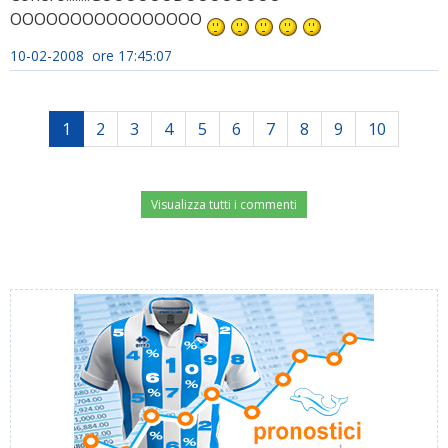
OOOOOOOOOOOOOOOO
10-02-2008 ore 17:45:07
1
2
3
4
5
6
7
8
9
10
Visualizza tutti i commenti