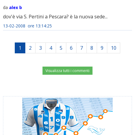
da
alex b
dov'è via S. Pertini a Pescara? è la nuova sede...
13-02-2008 ore 13:14:25
1
2
3
4
5
6
7
8
9
10
Visualizza tutti i commenti