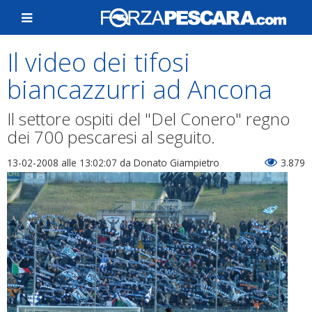
Il video dei tifosi
biancazzurri ad Ancona
Il settore ospiti del "Del Conero" regno
dei 700 pescaresi al seguito.
13-02-2008 alle 13:02:07
da Donato Giampietro
3.879