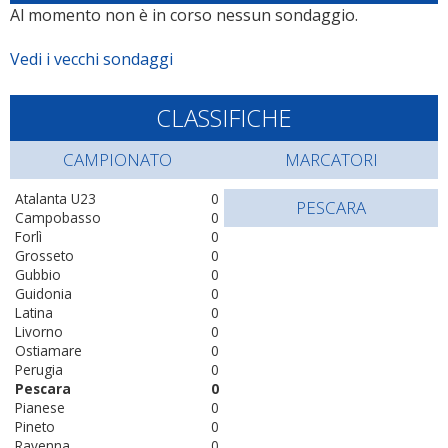
Al momento non è in corso nessun sondaggio.
Vedi i vecchi sondaggi
CLASSIFICHE
CAMPIONATO
MARCATORI
Atalanta U23
0
PESCARA
Campobasso
0
Forlì
0
Grosseto
0
Gubbio
0
Guidonia
0
Latina
0
Livorno
0
Ostiamare
0
Perugia
0
Pescara
0
Pianese
0
Pineto
0
Ravenna
0