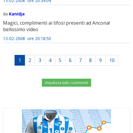
13-02-2008 ore 20:34:04
da
Kanidja
Magici, complimenti ai tifosi presenti ad Ancona!
bellissimo video
13-02-2008 ore 20:18:50
1
2
3
4
5
6
7
8
9
10
Visualizza tutti i commenti