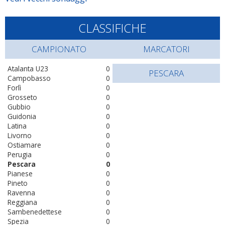
CLASSIFICHE
CAMPIONATO
MARCATORI
Atalanta U23
0
PESCARA
Campobasso
0
Forlì
0
Grosseto
0
Gubbio
0
Guidonia
0
Latina
0
Livorno
0
Ostiamare
0
Perugia
0
Pescara
0
Pianese
0
Pineto
0
Ravenna
0
Reggiana
0
Sambenedettese
0
Spezia
0