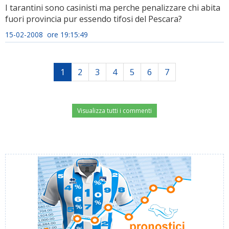
I tarantini sono casinisti ma perche penalizzare chi abita
fuori provincia pur essendo tifosi del Pescara?
15-02-2008 ore 19:15:49
1
2
3
4
5
6
7
Visualizza tutti i commenti