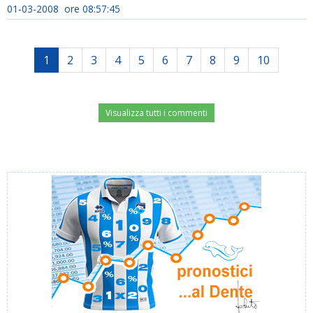
01-03-2008 ore 08:57:45
1
2
3
4
5
6
7
8
9
10
Visualizza tutti i commenti