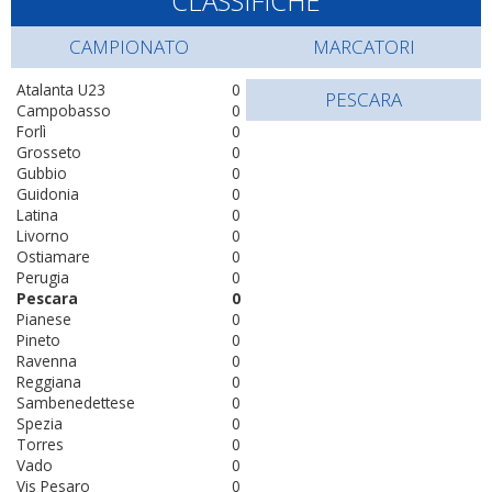
CLASSIFICHE
CAMPIONATO
MARCATORI
Atalanta U23
0
PESCARA
Campobasso
0
Forlì
0
Grosseto
0
Gubbio
0
Guidonia
0
Latina
0
Livorno
0
Ostiamare
0
Perugia
0
Pescara
0
Pianese
0
Pineto
0
Ravenna
0
Reggiana
0
Sambenedettese
0
Spezia
0
Torres
0
Vado
0
Vis Pesaro
0