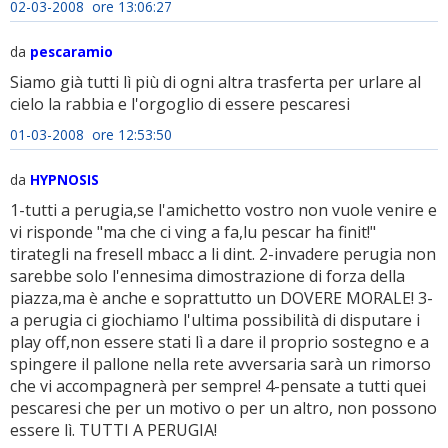
02-03-2008 ore 13:06:27
da
pescaramio
Siamo già tutti lì più di ogni altra trasferta per urlare al
cielo la rabbia e l'orgoglio di essere pescaresi
01-03-2008 ore 12:53:50
da
HYPNOSIS
1-tutti a perugia,se l'amichetto vostro non vuole venire e
vi risponde "ma che ci ving a fa,lu pescar ha finit!"
tirategli na fresell mbacc a li dint. 2-invadere perugia non
sarebbe solo l'ennesima dimostrazione di forza della
piazza,ma è anche e soprattutto un DOVERE MORALE! 3-
a perugia ci giochiamo l'ultima possibilità di disputare i
play off,non essere stati lì a dare il proprio sostegno e a
spingere il pallone nella rete avversaria sarà un rimorso
che vi accompagnerà per sempre! 4-pensate a tutti quei
pescaresi che per un motivo o per un altro, non possono
essere lì. TUTTI A PERUGIA!