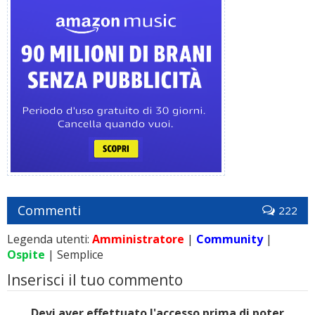
Commenti
222
Legenda utenti:
Amministratore
|
Community
|
Ospite
| Semplice
Inserisci il tuo commento
Devi aver effettuato l'accesso prima di poter