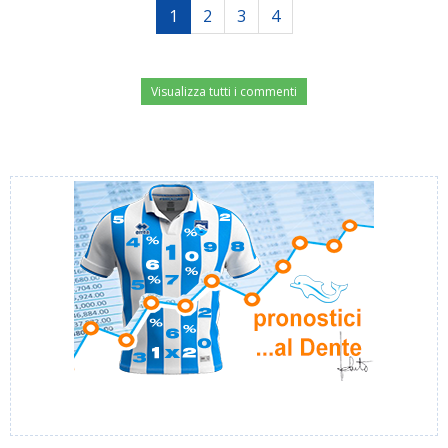
1
2
3
4
Visualizza tutti i commenti