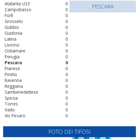
Atalanta U23
0
PESCARA
Campobasso
0
Forlì
0
Grosseto
0
Gubbio
0
Guidonia
0
Latina
0
Livorno
0
Ostiamare
0
Perugia
0
Pescara
0
Pianese
0
Pineto
0
Ravenna
0
Reggiana
0
Sambenedettese
0
Spezia
0
Torres
0
Vado
0
Vis Pesaro
0
FOTO DEI TIFOSI