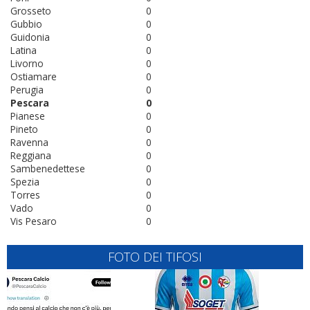
Grosseto
0
Gubbio
0
Guidonia
0
Latina
0
Livorno
0
Ostiamare
0
Perugia
0
Pescara
0
Pianese
0
Pineto
0
Ravenna
0
Reggiana
0
Sambenedettese
0
Spezia
0
Torres
0
Vado
0
Vis Pesaro
0
FOTO DEI TIFOSI