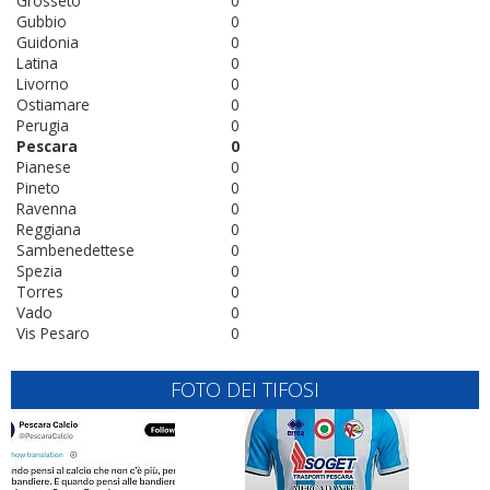
Grosseto
0
Gubbio
0
Guidonia
0
Latina
0
Livorno
0
Ostiamare
0
Perugia
0
Pescara
0
Pianese
0
Pineto
0
Ravenna
0
Reggiana
0
Sambenedettese
0
Spezia
0
Torres
0
Vado
0
Vis Pesaro
0
FOTO DEI TIFOSI