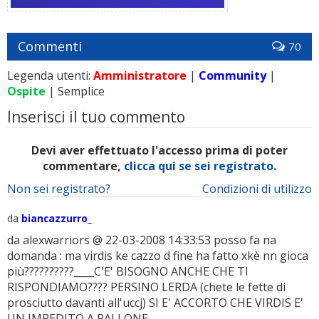
Commenti
70
Legenda utenti:
Amministratore
|
Community
|
Ospite
| Semplice
Inserisci il tuo commento
Devi aver effettuato l'accesso prima di poter
commentare,
clicca qui se sei registrato.
Non sei registrato?
Condizioni di utilizzo
da
biancazzurro_
da alexwarriors @ 22-03-2008 14:33:53 posso fa na
domanda : ma virdis ke cazzo d fine ha fatto xkè nn gioca
più??????????____C'E' BISOGNO ANCHE CHE TI
RISPONDIAMO???? PERSINO LERDA (chete le fette di
prosciutto davanti all'uccj) SI E' ACCORTO CHE VIRDIS E'
UN IMPEDITO A PALLONE