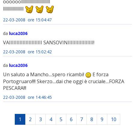
oooooollllllllllllllllllllllll
lllllllllllllllll
22-03-2008 ore 15:04:47
da
luca2036
VAIIIIIIIIIIIIIIIIIIIIII SANSOVINIIIIIIIIIIIIIIIII!
22-03-2008 ore 15:02:42
da
luca2036
Un saluto a Mancho....spero ricambi!
E forza
Portogruaro!!!! Skerzo....dai che oggi è cruciale....FORZA
PESCARA!!!
22-03-2008 ore 14:46:45
1
2
3
4
5
6
7
8
9
10