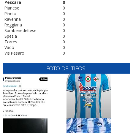
Pescara
0
Pianese
0
Pineto
0
Ravenna
0
Reggiana
0
Sambenedettese
0
Spezia
0
Torres
0
Vado
0
Vis Pesaro
0
FOTO DEI TIFOSI