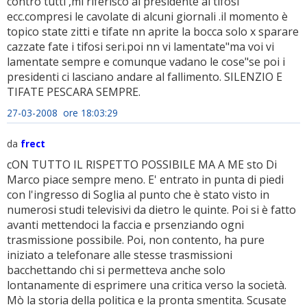
contro tutti ,mi riferisco al presidente ai tifosi
ecc.compresi le cavolate di alcuni giornali .il momento è
topico state zitti e tifate nn aprite la bocca solo x sparare
cazzate fate i tifosi seri.poi nn vi lamentate"ma voi vi
lamentate sempre e comunque vadano le cose"se poi i
presidenti ci lasciano andare al fallimento. SILENZIO E
TIFATE PESCARA SEMPRE.
27-03-2008 ore 18:03:29
da
frect
cON TUTTO IL RISPETTO POSSIBILE MA A ME sto Di
Marco piace sempre meno. E' entrato in punta di piedi
con l'ingresso di Soglia al punto che è stato visto in
numerosi studi televisivi da dietro le quinte. Poi si è fatto
avanti mettendoci la faccia e prsenziando ogni
trasmissione possibile. Poi, non contento, ha pure
iniziato a telefonare alle stesse trasmissioni
bacchettando chi si permetteva anche solo
lontanamente di esprimere una critica verso la società.
Mò la storia della politica e la pronta smentita. Scusate