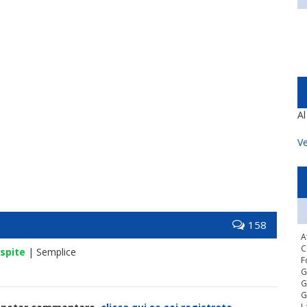
A
Ve
158
A
C
spite
| Semplice
F
G
G
G
L