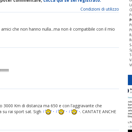
di poter commentare,
clicca qui se sei registrato.
L
Condizioni di utilizzo
O
P
P
P
amici che non hanno nulla...ma non è compatibile con il mio
P
R
R
S
S
T
V
V
!!!!!
 3000 Km di distanza ma 650 e con l'aggravante che
 su rai sport sat. Sigh
. CANTATE ANCHE