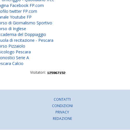
agina Facebook FP.com
ofilo twitter FP.com
anale Youtube FP
rso di Giornalismo Sportivo
rso di Inglese
ccademia del Doppiaggio
uola di recitazione - Pescara
rso Pizzaiolo
sicologo Pescara
onostici Serie A
scara Calcio
Visitatori:
CONTATTI
CONDIZIONI
PRIVACY
REDAZIONE