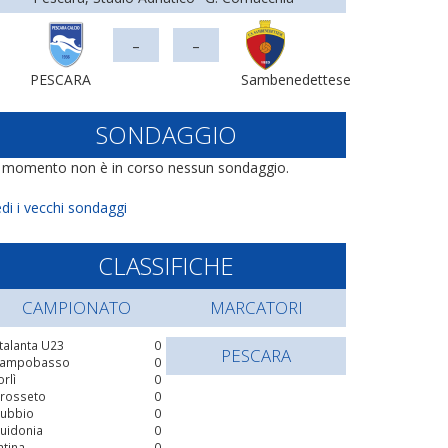
-
-
PESCARA
Sambenedettese
SONDAGGIO
l momento non è in corso nessun sondaggio.
di i vecchi sondaggi
CLASSIFICHE
CAMPIONATO
MARCATORI
talanta U23
0
PESCARA
ampobasso
0
orlì
0
rosseto
0
ubbio
0
uidonia
0
atina
0