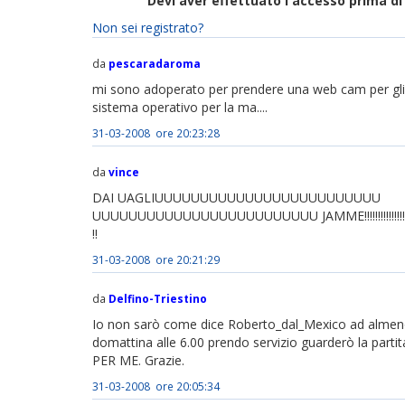
Devi aver effettuato l'accesso prima 
Non sei registrato?
da
pescaradaroma
mi sono adoperato per prendere una web cam per gli 
sistema operativo per la ma....
31-03-2008 ore 20:23:28
da
vince
DAI UAGLIUUUUUUUUUUUUUUUUUUUUUUUUU
UUUUUUUUUUUUUUUUUUUUUUUUU JAMME!!!!!!!!!!!!!!!!!!!!
!!
31-03-2008 ore 20:21:29
da
Delfino-Triestino
Io non sarò come dice Roberto_dal_Mexico ad almeno
domattina alle 6.00 prendo servizio guarderò la partita
PER ME. Grazie.
31-03-2008 ore 20:05:34