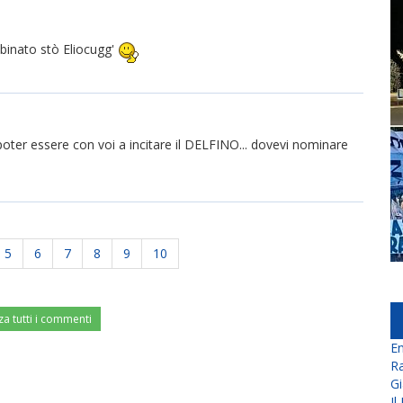
mbinato stò Eliocugg'
poter essere con voi a incitare il DELFINO... dovevi nominare
5
6
7
8
9
10
za tutti i commenti
En
Ra
Gi
Il