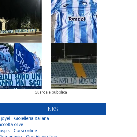
Guarda e pubblica
LINKS
joyel - Gioielleria Italiana
ccolta olive
aspik - Corsi online
 Pomeriggio - Quotidiano free