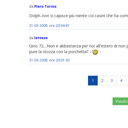
da
Piero Torino
Dolph..non si capisce più niente coi casini che ha co
31-03-2008 ore 20:04:41
da
lettese
Gino 72....Non e abbastanza per noi all'estero di non 
pure la stozza con la porchetta?
31-03-2008 ore 20:01:30
1
2
3
4
Visualiz