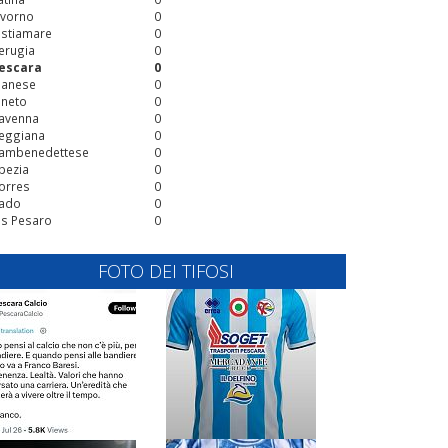
ivorno
0
stiamare
0
erugia
0
escara
0
ianese
0
ineto
0
avenna
0
eggiana
0
ambenedettese
0
pezia
0
orres
0
ado
0
is Pesaro
0
FOTO DEI TIFOSI