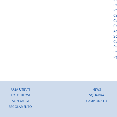
P
Pr
C
Co
Co
A
Sc
Co
P
Pr
Pe
AREA UTENTI
NEWS
FOTO TIFOSI
SQUADRA
SONDAGGI
CAMPIONATO
REGOLAMENTO