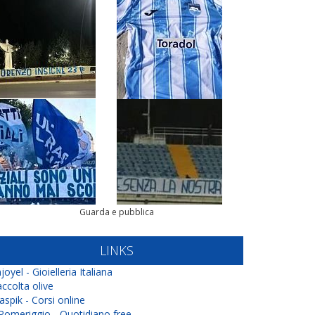
Guarda e pubblica
LINKS
joyel - Gioielleria Italiana
ccolta olive
aspik - Corsi online
 Pomeriggio - Quotidiano free