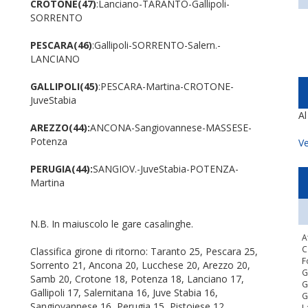
CROTONE(47)
:Lanciano-TARANTO-Gallipoli-
SORRENTO
PESCARA(46)
:Gallipoli-SORRENTO-Salern.-
LANCIANO
GALLIPOLI(45)
:PESCARA-Martina-CROTONE-
JuveStabia
A
AREZZO(44):
ANCONA-Sangiovannese-MASSESE-
Potenza
Ve
PERUGIA(44):
SANGIOV.-JuveStabia-POTENZA-
Martina
N.B. In maiuscolo le gare casalinghe.
A
C
Classifica girone di ritorno: Taranto 25, Pescara 25,
F
Sorrento 21, Ancona 20, Lucchese 20, Arezzo 20,
G
Samb 20, Crotone 18, Potenza 18, Lanciano 17,
G
Gallipoli 17, Salernitana 16, Juve Stabia 16,
G
Sangiovannese 16, Perugia 15, Pistoiese 12,
L