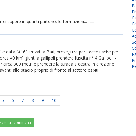
P
Pr
C
rei sapere in quanti partono, le formazioni...........
Co
Co
A
Sc
Co
 e dalla “A16” arrivati a Bari, proseguire per Lecce uscire per
P
irca 40 km) giunti a gallipoli prendere l’uscita n° 4 Gallipoli -
Pr
r circa 300 metri e prendere la strada a destra in direzione
Pe
anti allo stadio proprio di fronte al settore ospiti
5
6
7
8
9
10
za tutti i commenti