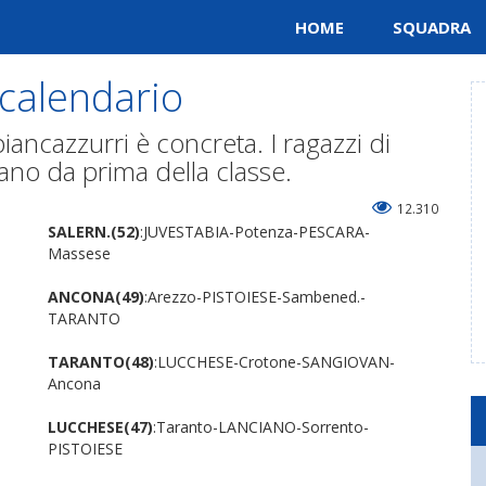
HOME
SQUADRA
 calendario
biancazzurri è concreta. I ragazzi di
iano da prima della classe.
12.310
SALERN.(52)
:JUVESTABIA-Potenza-PESCARA-
Massese
ANCONA(49)
:Arezzo-PISTOIESE-Sambened.-
TARANTO
TARANTO(48)
:LUCCHESE-Crotone-SANGIOVAN-
Ancona
LUCCHESE(47)
:Taranto-LANCIANO-Sorrento-
PISTOIESE