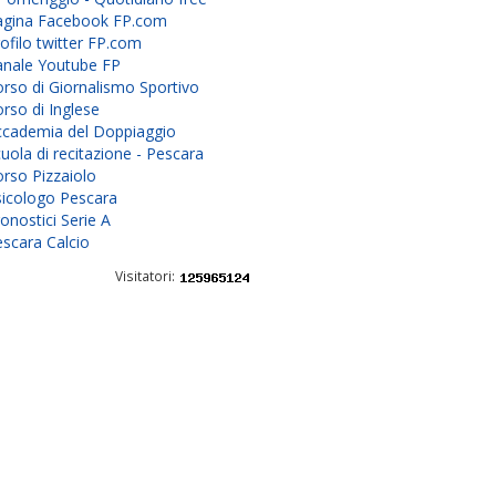
agina Facebook FP.com
ofilo twitter FP.com
anale Youtube FP
rso di Giornalismo Sportivo
rso di Inglese
ccademia del Doppiaggio
uola di recitazione - Pescara
rso Pizzaiolo
sicologo Pescara
onostici Serie A
scara Calcio
Visitatori: