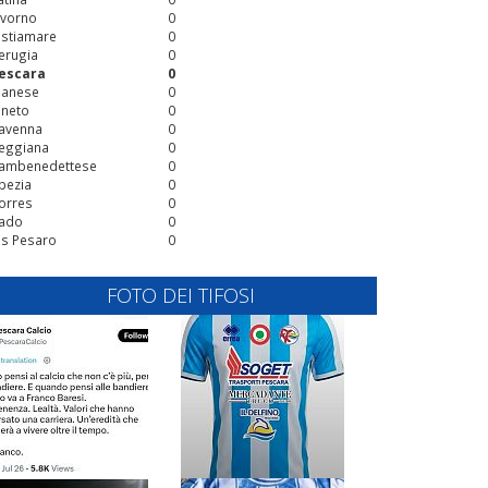
ivorno
0
stiamare
0
erugia
0
escara
0
ianese
0
ineto
0
avenna
0
eggiana
0
ambenedettese
0
pezia
0
orres
0
ado
0
is Pesaro
0
FOTO DEI TIFOSI