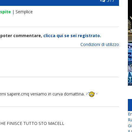
517
spite
| Semplice
di poter commentare,
clicca qui se sei registrato.
Condizioni di utilizzo
atemi sapere.cmq veniamo in curva domattina.
En
Ra
 CHE FINISCE TUTTO STO MACELL
Gi
Il