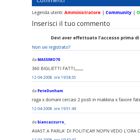
Commenti
Legenda utenti:
Amministratore
|
Community
|
O
Inserisci il tuo commento
Devi aver effettuato l'accesso prima 
Non sei registrato?
da
MASSIMO70
360 BIGLIETTI FATTI,,,,,,,
12-04-2008 ore 19:58:35
da
PeteDunham
raga x domani cercasi 2 posti in makkina x favore f
12-04-2008 ore 19:51:49
da
biancazzurro_
AVAST A PARLA' DI POLITICA!!! NOPN VEDO L'ORA
12-04-2008 ore 19:42:47