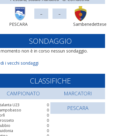
-
-
PESCARA
Sambenedettese
SONDAGGIO
l momento non è in corso nessun sondaggio.
di i vecchi sondaggi
CLASSIFICHE
CAMPIONATO
MARCATORI
talanta U23
0
PESCARA
ampobasso
0
orlì
0
rosseto
0
ubbio
0
uidonia
0
atina
0