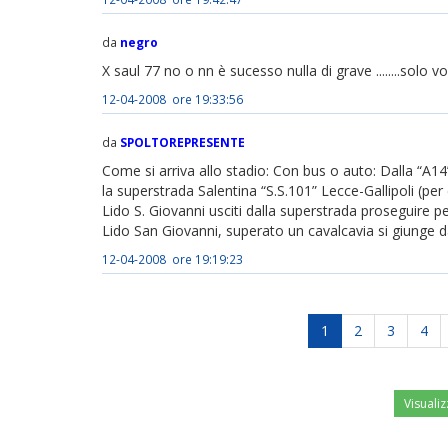
da
negro
X saul 77 no o nn è sucesso nulla di grave ........solo vor
12-04-2008 ore 19:33:56
da
SPOLTOREPRESENTE
Come si arriva allo stadio: Con bus o auto: Dalla “A14”
la superstrada Salentina “S.S.101” Lecce-Gallipoli (per c
Lido S. Giovanni usciti dalla superstrada proseguire pe
Lido San Giovanni, superato un cavalcavia si giunge dav
12-04-2008 ore 19:19:23
1
2
3
4
Visualiz