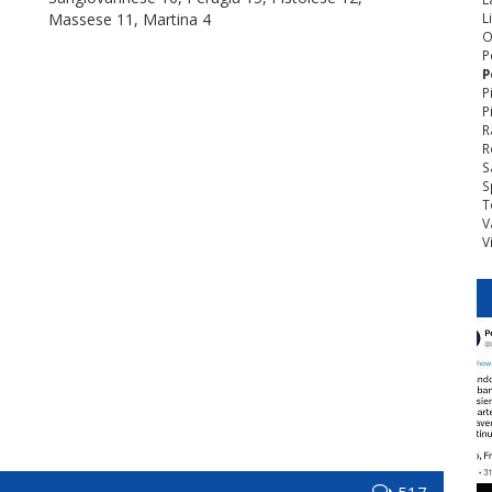
Massese 11, Martina 4
L
O
P
P
P
P
R
R
S
S
T
V
V