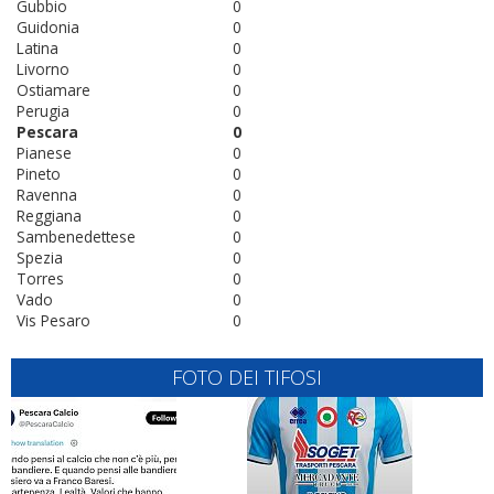
Gubbio
0
Guidonia
0
Latina
0
Livorno
0
Ostiamare
0
Perugia
0
Pescara
0
Pianese
0
Pineto
0
Ravenna
0
Reggiana
0
Sambenedettese
0
Spezia
0
Torres
0
Vado
0
Vis Pesaro
0
FOTO DEI TIFOSI