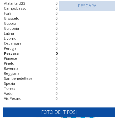
Atalanta U23
0
PESCARA
Campobasso
0
Forlì
0
Grosseto
0
Gubbio
0
Guidonia
0
Latina
0
Livorno
0
Ostiamare
0
Perugia
0
Pescara
0
Pianese
0
Pineto
0
Ravenna
0
Reggiana
0
Sambenedettese
0
Spezia
0
Torres
0
Vado
0
Vis Pesaro
0
FOTO DEI TIFOSI