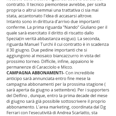
contratto. Il tecnico piemontese avrebbe, per scelta
propria o altrui semmai una trattativa ci sia mai
stata, accantonato l'idea di accasarsi altrove.
Intanto sono in dirittura d'arrivo due importanti
conferme. La prima riguarda "Nando" Giuliano per il
quale sarà esercitato il diritto di riscatto dallo
Spezia(in verità abbastanza esiguo). La seconda,
riguarda Manuel Turchi il cui contratto è in scadenza
il 30 giugno. Due pedine importanti che si
aggiungono al mosaico biancazzurro in vista del
prossimo torneo. Difficile, infine, appaiono le
permanenze di Caracciolo e Micco.
CAMPAGNA ABBONAMENTI-
Con incredibile
anticipo sarà annunciata entro fine mese la
campagna abbonamenti per la prossima stagione (
sarà aperta da giugno a settembre). Per i supporters
del Delfino , dunque, entro la prima decade del mese
di giugno sarà già possibile sottoscrivere il proprio
abbonamento. L'area marketing, coordinata dal Dg
Ferrari con l'esecutività di Andrea Scarlatto, sta