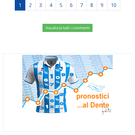
1
2
3
4
5
6
7
8
9
10
Visualizza tutti i commenti