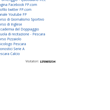
agina Facebook FP.com
ofilo twitter FP.com
anale Youtube FP
rso di Giornalismo Sportivo
rso di Inglese
ccademia del Doppiaggio
uola di recitazione - Pescara
rso Pizzaiolo
sicologo Pescara
onostici Serie A
scara Calcio
Visitatori: