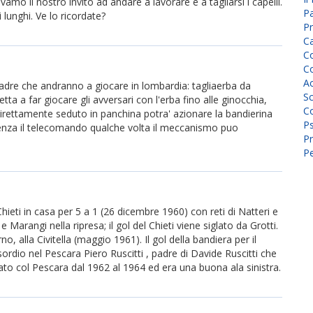
mo il nostro invito ad andare a lavorare e a tagliarsi i capelli.
P
 lunghi. Ve lo ricordate?
Pr
C
Co
Co
A
quadre che andranno a giocare in lombardia: tagliaerba da
Sc
ta a far giocare gli avversari con l'erba fino alle ginocchia,
Co
irettamente seduto in panchina potra' azionare la bandierina
P
enza il telecomando qualche volta il meccanismo puo
Pr
Pe
hieti in casa per 5 a 1 (26 dicembre 1960) con reti di Natteri e
Marangi nella ripresa; il gol del Chieti viene siglato da Grotti.
no, alla Civitella (maggio 1961). Il gol della bandiera per il
ordio nel Pescara Piero Ruscitti , padre di Davide Ruscitti che
ato col Pescara dal 1962 al 1964 ed era una buona ala sinistra.