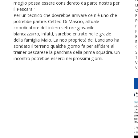
meglio possa essere considerato da parte nostra per
L
il Pescara."
O
Per un tecnico che dovrebbe arrivare ce n'è uno che
P
P
potrebbe partire. Cetteo Di Mascio, attuale
P
coordinatore dell'intero settore giovanile
P
biancazzurro, infatti, sarebbe entrato nelle grazie
R
della famiglia Maio. La neo proprietà del Lanciano ha
R
sondato il terreno qualche giorno fa per affidare al
S
trainer pescarese la panchina della prima squadra. Un
S
T
incontro potrebbe esserci nei prossimi giorni.
V
V