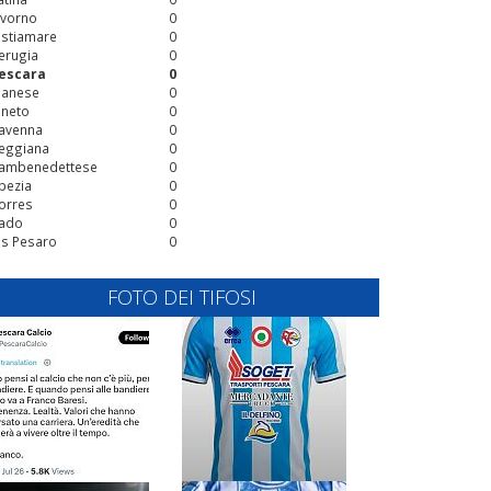
ivorno
0
stiamare
0
erugia
0
escara
0
ianese
0
ineto
0
avenna
0
eggiana
0
ambenedettese
0
pezia
0
orres
0
ado
0
is Pesaro
0
FOTO DEI TIFOSI