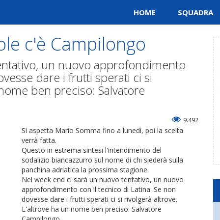
HOME
SQUADRA
ole c'è Campilongo
entativo, un nuovo approfondimento
vesse dare i frutti sperati ci si
n nome ben preciso: Salvatore
9.492
Si aspetta Mario Somma fino a lunedì, poi la scelta
verrà fatta.
Questo in estrema sintesi l'intendimento del
sodalizio biancazzurro sul nome di chi siederà sulla
panchina adriatica la prossima stagione.
Nel week end ci sarà un nuovo tentativo, un nuovo
approfondimento con il tecnico di Latina. Se non
dovesse dare i frutti sperati ci si rivolgerà altrove.
L'altrove ha un nome ben preciso: Salvatore
Campilongo.