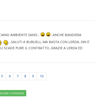
ANCIANO AMBIENTE SANO...
...ANCHE BANDIERA
...SALUTI A BUBUELL..MA BASTA CON LERDA...NN E'
GLI SCADE PURE IL CONTRATTO...GRAZIE A LERDA ED
5
6
7
8
9
10
za tutti i commenti