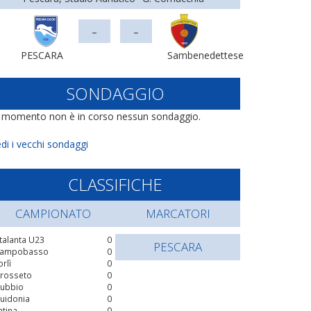
-
-
PESCARA
Sambenedettese
SONDAGGIO
l momento non è in corso nessun sondaggio.
di i vecchi sondaggi
CLASSIFICHE
CAMPIONATO
MARCATORI
talanta U23
0
PESCARA
ampobasso
0
orlì
0
rosseto
0
ubbio
0
uidonia
0
atina
0