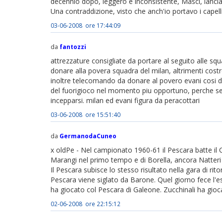
decennio dopo, leggero e inconsistente, Masci, lanciava
Una contraddizione, visto che anch'io portavo i capelli
03-06-2008 ore 17:44:09
da
fantozzi
attrezzature consigliate da portare al seguito alle s
donare alla povera squadra del milan, altrimenti costret
inoltre telecomando da donare al povero evani cosi d
del fuorigioco nel momento piu opportuno, perche s
incepparsi. milan ed evani figura da peracottari
03-06-2008 ore 15:51:40
da
GermanodaCuneo
x oldPe - Nel campionato 1960-61 il Pescara batte il C
Marangi nel primo tempo e di Borella, ancora Natteri e 
Il Pescara subisce lo stesso risultato nella gara di ritor
Pescara viene siglato da Barone. Quel giorno fece l'es
ha giocato col Pescara di Galeone. Zucchinali ha gioc
02-06-2008 ore 22:15:12