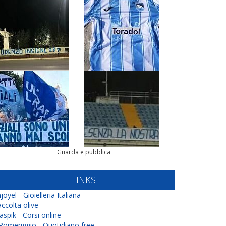
Guarda e pubblica
LINKS
joyel - Gioielleria Italiana
ccolta olive
aspik - Corsi online
 Pomeriggio - Quotidiano free