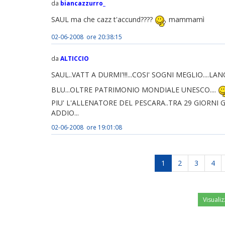
da
biancazzurro_
SAUL ma che cazz t'accund????
mammamì
02-06-2008 ore 20:38:15
da
ALTICCIO
SAUL..VATT A DURMI'!!!...COSI' SOGNI MEGLIO....L
BLU...OLTRE PATRIMONIO MONDIALE UNESCO....
PIU' L'ALLENATORE DEL PESCARA..TRA 29 GIORNI 
ADDIO...
02-06-2008 ore 19:01:08
1
2
3
4
Visualiz