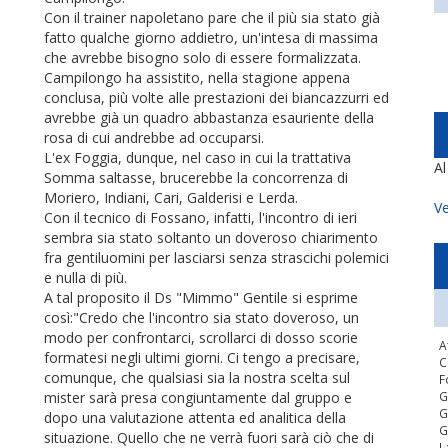
Con il trainer napoletano pare che il più sia stato già
fatto qualche giorno addietro, un'intesa di massima
che avrebbe bisogno solo di essere formalizzata.
Campilongo ha assistito, nella stagione appena
conclusa, più volte alle prestazioni dei biancazzurri ed
avrebbe già un quadro abbastanza esauriente della
rosa di cui andrebbe ad occuparsi.
L'ex Foggia, dunque, nel caso in cui la trattativa
A
Somma saltasse, brucerebbe la concorrenza di
Moriero, Indiani, Cari, Galderisi e Lerda.
Ve
Con il tecnico di Fossano, infatti, l'incontro di ieri
sembra sia stato soltanto un doveroso chiarimento
fra gentiluomini per lasciarsi senza strascichi polemici
e nulla di più.
A tal proposito il Ds "Mimmo" Gentile si esprime
così:"Credo che l'incontro sia stato doveroso, un
modo per confrontarci, scrollarci di dosso scorie
A
formatesi negli ultimi giorni. Ci tengo a precisare,
C
comunque, che qualsiasi sia la nostra scelta sul
F
mister sarà presa congiuntamente dal gruppo e
G
G
dopo una valutazione attenta ed analitica della
G
situazione. Quello che ne verrà fuori sarà ciò che di
L