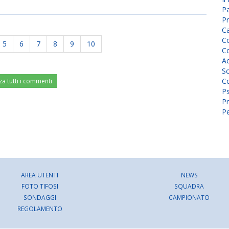
P
Pr
C
Co
5
6
7
8
9
10
Co
A
Sc
Co
za tutti i commenti
P
Pr
Pe
AREA UTENTI
NEWS
FOTO TIFOSI
SQUADRA
SONDAGGI
CAMPIONATO
REGOLAMENTO