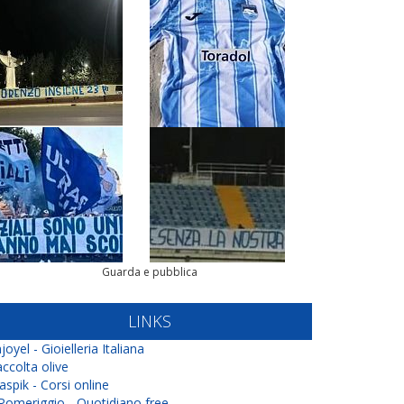
Guarda e pubblica
LINKS
joyel - Gioielleria Italiana
ccolta olive
aspik - Corsi online
 Pomeriggio - Quotidiano free