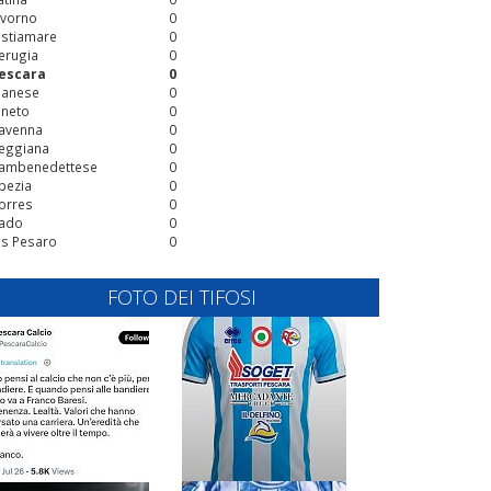
ivorno
0
stiamare
0
erugia
0
escara
0
ianese
0
ineto
0
avenna
0
eggiana
0
ambenedettese
0
pezia
0
orres
0
ado
0
is Pesaro
0
FOTO DEI TIFOSI