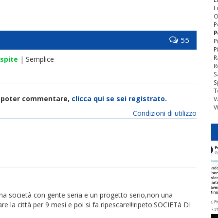
L
O
P
P
55
P
P
R
spite
| Semplice
R
S
S
T
di poter commentare,
clicca qui se sei registrato.
V
V
Condizioni di utilizzo
una società con gente seria e un progetto serio,non una
 la città per 9 mesi e poi si fa ripescare!!!ripeto:SOCIETà DI