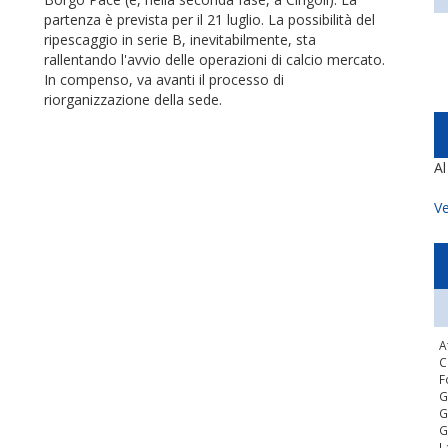
partenza è prevista per il 21 luglio. La possibilità del
ripescaggio in serie B, inevitabilmente, sta
rallentando l'avvio delle operazioni di calcio mercato.
In compenso, va avanti il processo di
riorganizzazione della sede.
A
Ve
A
C
F
G
G
G
L