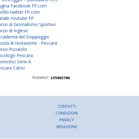
agina Facebook FP.com
ofilo twitter FP.com
anale Youtube FP
rso di Giornalismo Sportivo
rso di Inglese
ccademia del Doppiaggio
uola di recitazione - Pescara
rso Pizzaiolo
sicologo Pescara
onostici Serie A
scara Calcio
Visitatori:
CONTATTI
CONDIZIONI
PRIVACY
REDAZIONE