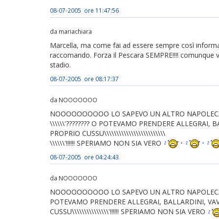
08-07-2005 ore 11:47:56
da mariachiara
Marcella, ma come fai ad essere sempre così informata
raccomando. Forza il Pescara SEMPRE!!!! comunque va
stadio.
08-07-2005 ore 08:17:37
da NOOOOOOO
NOOOOOOOOOO LO SAPEVO UN ALTRO NAPOLECANO DEL 
\\\\\\'???????? O POTEVAMO PRENDERE ALLEGRAI, B
PROPRIO CUSSU\\\\\\\\\\\\\\\\\\\\\\\\\
\\\\\\'!!!!!! SPERIAMO NON SIA VERO
08-07-2005 ore 04:24:43
da NOOOOOOO
NOOOOOOOOOO LO SAPEVO UN ALTRO NAPOLECANO DEL 
POTEVAMO PRENDERE ALLEGRAI, BALLARDINI, VAVA
CUSSU\\\\\\\\\\\\\\\'!!!!!! SPERIAMO NON SIA VERO