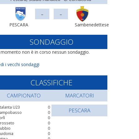
-
-
PESCARA
Sambenedettese
SONDAGGIO
l momento non è in corso nessun sondaggio.
di i vecchi sondaggi
CLASSIFICHE
CAMPIONATO
MARCATORI
talanta U23
0
PESCARA
ampobasso
0
orlì
0
rosseto
0
ubbio
0
uidonia
0
atina
0