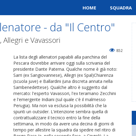
HOME
SQUADRA
llenatore - da "Il Centro"
, Allegri e Vavassori
852
La lista degli allenatori papabili alla panchina del
Pescara dovrebbe arrivare oggi sulla scrivania del
presidente Dante Paterna. Qualche nome è già noto:
Sarri (ex Sangiovannese), Allegri (ex Spal)Chiarenza
(scuola juve) e Ballardini (una discreta annata nella
Sambenedettese). Qualche altro è suggerito dal
mercato: l'esperto Vavassori, l'ex teramano Zecchini
e l'emergente Indiani (sul quale c'è il malmesso
Perugia). Ma non va esclusa la possibilità che la
spunti un outsider. L'intenzione sembra quella di
contrattualizzare il tecnico entro la fine della
settimana, in modo da avere una decina di giorni di
tempo per allestire la squadra da spedire nel ritiro di
Borgo Pace (e, nella seconda fase, a Cingoli). La