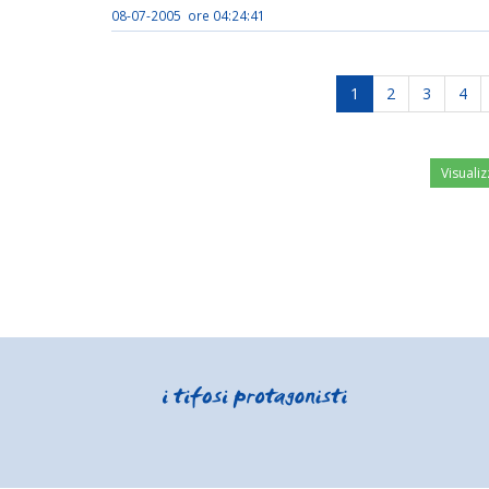
08-07-2005 ore 04:24:41
1
2
3
4
Visualiz