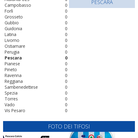
PESCARA
Campobasso
0
Forlì
0
Grosseto
0
Gubbio
0
Guidonia
0
Latina
0
Livorno
0
Ostiamare
0
Perugia
0
Pescara
0
Pianese
0
Pineto
0
Ravenna
0
Reggiana
0
Sambenedettese
0
Spezia
0
Torres
0
Vado
0
Vis Pesaro
0
FOTO DEI TIFOSI