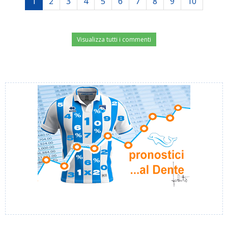
1
2
3
4
5
6
7
8
9
10
Visualizza tutti i commenti