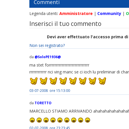
Commenti
Legenda utenti:
Amministratore
|
Community
|
O
Inserisci il tuo commento
Devi aver effettuato l'accesso prima 
Non sei registrato?
da
@SoloPE1936@
ma stet forrrrrrrrrrrrrrrrrrrrrrrrrrrr
rrrrrrrrrrrr nci ving manc se ci ioch lu preliminar di c
03-07-2008 ore 15:13:00
da
TORETTO
MARCELLO STIAMO ARRIVANDO ahahahahahahahah
02-07-2008 ore 23:23:45