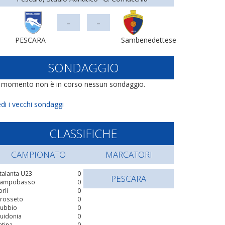
-
-
PESCARA
Sambenedettese
SONDAGGIO
l momento non è in corso nessun sondaggio.
di i vecchi sondaggi
CLASSIFICHE
CAMPIONATO
MARCATORI
talanta U23
0
PESCARA
ampobasso
0
orlì
0
rosseto
0
ubbio
0
uidonia
0
atina
0