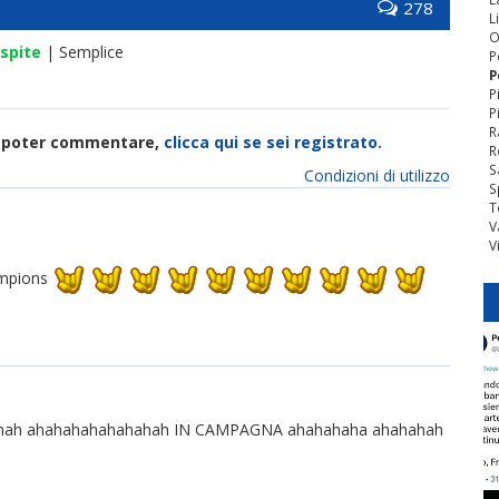
278
L
O
spite
| Semplice
P
P
P
P
R
di poter commentare,
clicca qui se sei registrato.
R
S
Condizioni di utilizzo
S
T
V
V
hampions
ah ahahahahahahahah IN CAMPAGNA ahahahaha ahahahah