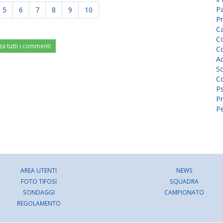
P
5
6
7
8
9
10
Pr
C
Co
za tutti i commenti
Co
A
Sc
Co
P
Pr
Pe
AREA UTENTI
NEWS
FOTO TIFOSI
SQUADRA
SONDAGGI
CAMPIONATO
REGOLAMENTO