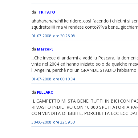
da
_TRITATO_
ahahahahahah!! ke ridere..così facendo i chietini si s
squdretta!!!!! ma vi rendete conto???va bene,,giochiam 
01-07-2008 ore 20:26:08
da
MarcoPE
...Che invece di andarmi a vedè lu Pescara, la domenica
vinte nel 2004 ed hanno iniziato solo da qualche mese 
l' Angelini, perchè noi un GRANDE STADIO l'abbiamo 
01-07-2008 ore 00:10:34
da
PELLARO
IL CAMPETTO MI STA BENE, TUTTI IN BICI CON PA
RIMASTO INDIETRO CON 10.000 SPETTATORI A P
CON VENDITA DI BIBITE, PORCHETTA ECC ECC DAI !!
30-06-2008 ore 22:59:53