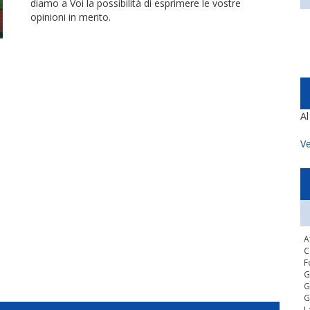
diamo a Voi la possibilità di esprimere le vostre
opinioni in merito.
A
Ve
A
C
F
G
G
G
L