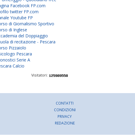
agina Facebook FP.com
ofilo twitter FP.com
anale Youtube FP
rso di Giornalismo Sportivo
rso di Inglese
ccademia del Doppiaggio
uola di recitazione - Pescara
rso Pizzaiolo
sicologo Pescara
onostici Serie A
scara Calcio
Visitatori:
CONTATTI
CONDIZIONI
PRIVACY
REDAZIONE