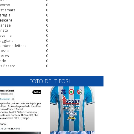
ivorno
0
stiamare
0
erugia
0
escara
0
ianese
0
ineto
0
avenna
0
eggiana
0
ambenedettese
0
pezia
0
orres
0
ado
0
is Pesaro
0
FOTO DEI TIFOSI