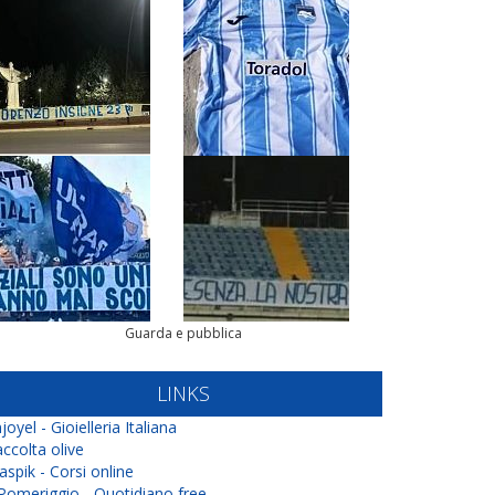
Guarda e pubblica
LINKS
joyel - Gioielleria Italiana
ccolta olive
aspik - Corsi online
 Pomeriggio - Quotidiano free