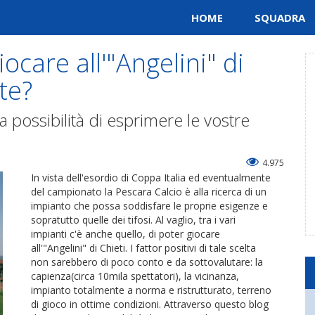
HOME
SQUADRA
ocare all'"Angelini" di
te?
 possibilità di esprimere le vostre
4.975
In vista dell'esordio di Coppa Italia ed eventualmente
del campionato la Pescara Calcio è alla ricerca di un
impianto che possa soddisfare le proprie esigenze e
sopratutto quelle dei tifosi. Al vaglio, tra i vari
impianti c'è anche quello, di poter giocare
all'"Angelini" di Chieti. I fattor positivi di tale scelta
non sarebbero di poco conto e da sottovalutare: la
capienza(circa 10mila spettatori), la vicinanza,
impianto totalmente a norma e ristrutturato, terreno
di gioco in ottime condizioni. Attraverso questo blog