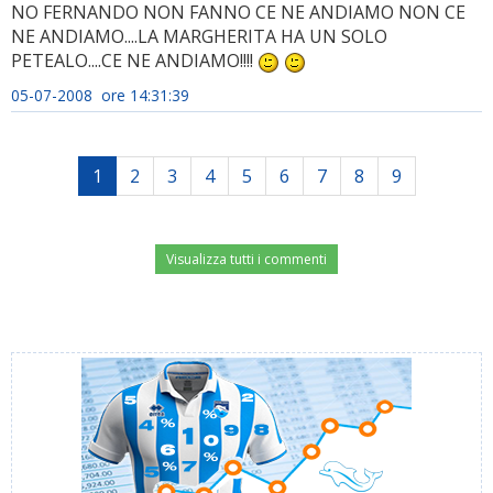
NO FERNANDO NON FANNO CE NE ANDIAMO NON CE
NE ANDIAMO....LA MARGHERITA HA UN SOLO
PETEALO....CE NE ANDIAMO!!!!
05-07-2008 ore 14:31:39
1
2
3
4
5
6
7
8
9
Visualizza tutti i commenti