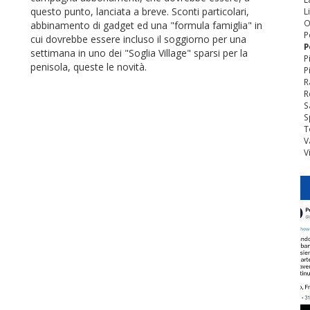
questo punto, lanciata a breve. Sconti particolari,
L
O
abbinamento di gadget ed una "formula famiglia" in
P
cui dovrebbe essere incluso il soggiorno per una
P
settimana in uno dei "Soglia Village" sparsi per la
P
penisola, queste le novità.
P
R
R
S
S
T
V
V