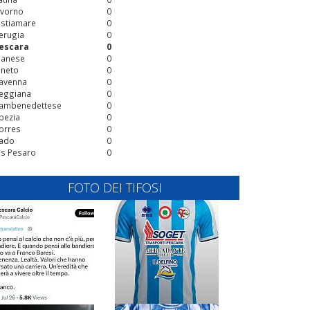
ivorno
0
stiamare
0
erugia
0
escara
0
ianese
0
ineto
0
avenna
0
eggiana
0
ambenedettese
0
pezia
0
orres
0
ado
0
is Pesaro
0
FOTO DEI TIFOSI