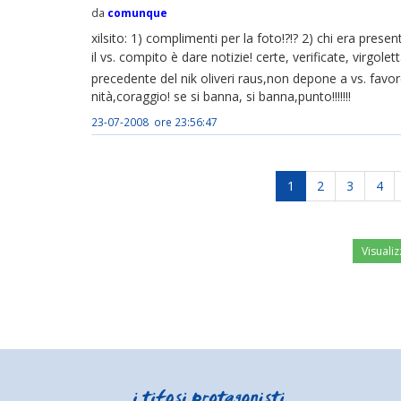
da
comunque
xilsito: 1) complimenti per la foto!?!? 2) chi era prese
il vs. compito è dare notizie! certe, verificate, virgole
precedente del nik oliveri raus,non depone a vs. favore
nità,coraggio! se si banna, si banna,punto!!!!!!!
23-07-2008 ore 23:56:47
1
2
3
4
Visualiz