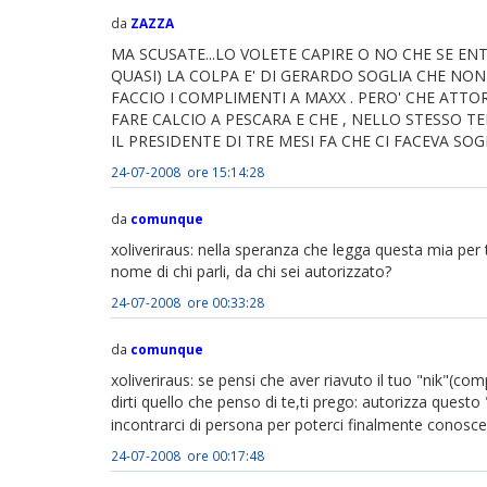
da
ZAZZA
MA SCUSATE...LO VOLETE CAPIRE O NO CHE SE EN
QUASI) LA COLPA E' DI GERARDO SOGLIA CHE NON V
FACCIO I COMPLIMENTI A MAXX . PERO' CHE ATT
FARE CALCIO A PESCARA E CHE , NELLO STESSO TE
IL PRESIDENTE DI TRE MESI FA CHE CI FACEVA SOG
24-07-2008 ore 15:14:28
da
comunque
xoliveriraus: nella speranza che legga questa mia per te
nome di chi parli, da chi sei autorizzato?
24-07-2008 ore 00:33:28
da
comunque
xoliveriraus: se pensi che aver riavuto il tuo "nik"(comp
dirti quello che penso di te,ti prego: autorizza quest
incontrarci di persona per poterci finalmente conoscer
24-07-2008 ore 00:17:48