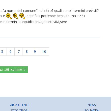
nte"a nome del comune" nel ritiro? quali sono i termini previsti?
ttate
. sennò si potrebbe pensare male!?!? il
 in termini di equidistanza,obiettività,sere
5
6
7
8
9
10
za tutti i commenti
AREA UTENTI
NEWS
FOTO TIFOSI
SQUADRA