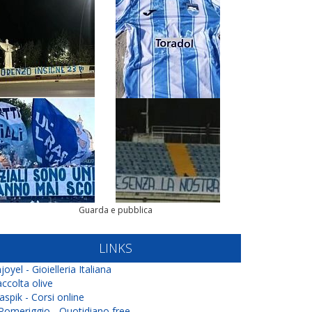
Guarda e pubblica
LINKS
joyel - Gioielleria Italiana
ccolta olive
aspik - Corsi online
 Pomeriggio - Quotidiano free