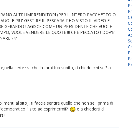
P
Pr
TRANO ALTRI IMPRENDITORI (PER L'INTERO PACCHETTO O
C
UOLE PIU' GESTIRE IL PESCARA ? HO VISTO IL VIDEO E
Co
ORE GERARDO ! AGISCE COME UN PRESIDENTE CHE VUOLE
Co
MPO, VUOLE VENDERE LE QUOTE !!! CHE PECCATO ! DOV'E'
A
NARE ???
Sc
Co
P
Pr
Pe
,nella certezza che la farai tua subito, ti chiedo :chi sei? a
limenti al sito), ti faccia sentire quello che non sei, prima di
o "democratico " sito ad esprimermi!?!
e a chiederti di
si!