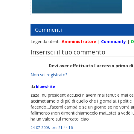
Commenti
Legenda utenti:
Amministratore
|
Community
|
O
Inserisci il tuo commento
Devi aver effettuato l'accesso prima 
Non sei registrato?
da
bluewhite
zaza, nu president accusci n'avem mai tenut e mai ce 
accimetiamolo di più di quello che i giornalai, i politi
facendo....faceml campà e se un giorno se ne vorrà and
fallimento (non dimentichiamocelo mai...stet a vedè l
ha un valore sul mercato. ciao
24-07-2008 ore 21:44:16