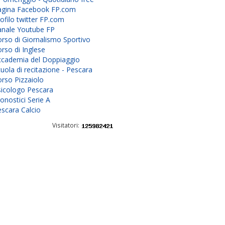
agina Facebook FP.com
ofilo twitter FP.com
anale Youtube FP
rso di Giornalismo Sportivo
rso di Inglese
ccademia del Doppiaggio
uola di recitazione - Pescara
rso Pizzaiolo
sicologo Pescara
onostici Serie A
scara Calcio
Visitatori: