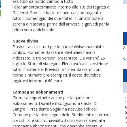
assistito da bordo campo a tutto
l'allenamento(terminato intorno alle 19) dei ragazzi di
Galderisi. Sorrisi e battute hanno accompagnato
tutto il pomeriggio dei due fratelli in un'atmosfera
serena e rilassata, prima dell'arriverci a giovedì per la
prima vera amichevole.
Nuove divise
Flash e taccuini tutti per le nuove divise marchiate
A
Umbro. Pomante Bazzani e Zeytulaev hanno
indossato le tre versioni presentate. Da venerdì 25
Ve
luglio lo Store di via regina Elena avrà a disposizione
tutto il materiale. Prevista la "linea Bazzani" con
nome e numero pre-stampati. Il costo dovrebbe
aggirarsi intorno ai 60 euro.
Campagna abbonamenti
Giornata importante anche per la questione
A
C
abbonamenti. Durante il soggiorno a Castel Di
F
Sangro il Presidente Soglia ha ricevuto l'ok del
G
Comune per la riconsegna dello Stadio entro i termini
G
previsti. Si è subito riavviato il discorso relativo alla
G
campagna abbonamenti, che dovrebbe essere, a
L