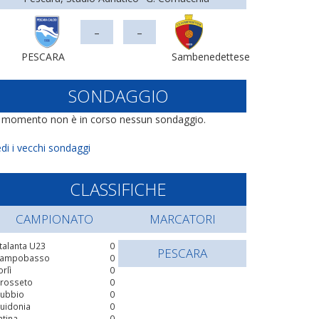
-
-
PESCARA
Sambenedettese
SONDAGGIO
l momento non è in corso nessun sondaggio.
di i vecchi sondaggi
CLASSIFICHE
CAMPIONATO
MARCATORI
talanta U23
0
PESCARA
ampobasso
0
orlì
0
rosseto
0
ubbio
0
uidonia
0
atina
0