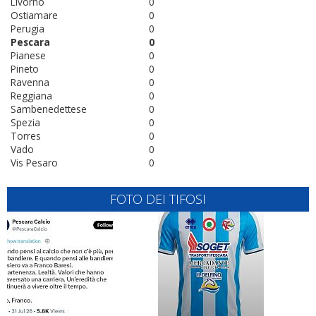
Livorno
0
Ostiamare
0
Perugia
0
Pescara
0
Pianese
0
Pineto
0
Ravenna
0
Reggiana
0
Sambenedettese
0
Spezia
0
Torres
0
Vado
0
Vis Pesaro
0
FOTO DEI TIFOSI