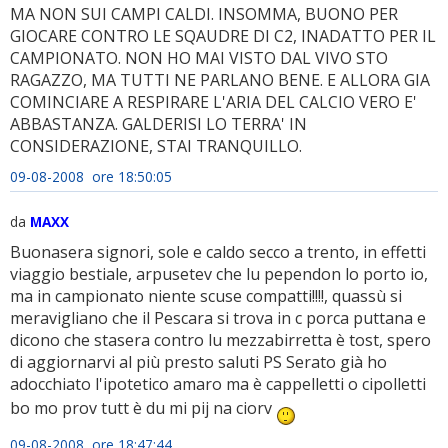
MA NON SUI CAMPI CALDI. INSOMMA, BUONO PER
GIOCARE CONTRO LE SQAUDRE DI C2, INADATTO PER IL
CAMPIONATO. NON HO MAI VISTO DAL VIVO STO
RAGAZZO, MA TUTTI NE PARLANO BENE. E ALLORA GIA
COMINCIARE A RESPIRARE L'ARIA DEL CALCIO VERO E'
ABBASTANZA. GALDERISI LO TERRA' IN
CONSIDERAZIONE, STAI TRANQUILLO.
09-08-2008 ore 18:50:05
da
MAXX
Buonasera signori, sole e caldo secco a trento, in effetti
viaggio bestiale, arpusetev che lu pependon lo porto io,
ma in campionato niente scuse compatti!!!!, quassù si
meravigliano che il Pescara si trova in c porca puttana e
dicono che stasera contro lu mezzabirretta è tost, spero
di aggiornarvi al più presto saluti PS Serato già ho
adocchiato l'ipotetico amaro ma è cappelletti o cipolletti
bo mo prov tutt è du mi pij na ciorv
09-08-2008 ore 18:47:44