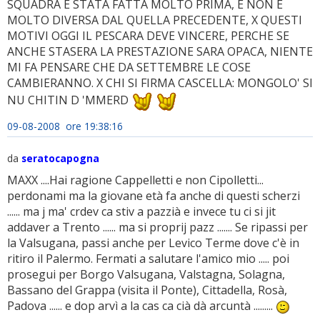
SQUADRA E STATA FATTA MOLTO PRIMA, E NON E
MOLTO DIVERSA DAL QUELLA PRECEDENTE, X QUESTI
MOTIVI OGGI IL PESCARA DEVE VINCERE, PERCHE SE
ANCHE STASERA LA PRESTAZIONE SARA OPACA, NIENTE
MI FA PENSARE CHE DA SETTEMBRE LE COSE
CAMBIERANNO. X CHI SI FIRMA CASCELLA: MONGOLO' SI
NU CHITIN D 'MMERD
09-08-2008 ore 19:38:16
da
seratocapogna
MAXX ....Hai ragione Cappelletti e non Cipolletti...
perdonami ma la giovane età fa anche di questi scherzi
...... ma j ma' crdev ca stiv a pazzià e invece tu ci si jit
addaver a Trento ...... ma si proprij pazz ....... Se ripassi per
la Valsugana, passi anche per Levico Terme dove c'è in
ritiro il Palermo. Fermati a salutare l'amico mio ..... poi
prosegui per Borgo Valsugana, Valstagna, Solagna,
Bassano del Grappa (visita il Ponte), Cittadella, Rosà,
Padova ...... e dop arvì a la cas ca cià dà arcuntà .........