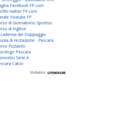
agina Facebook FP.com
ofilo twitter FP.com
anale Youtube FP
rso di Giornalismo Sportivo
rso di Inglese
ccademia del Doppiaggio
uola di recitazione - Pescara
rso Pizzaiolo
sicologo Pescara
onostici Serie A
scara Calcio
Visitatori: