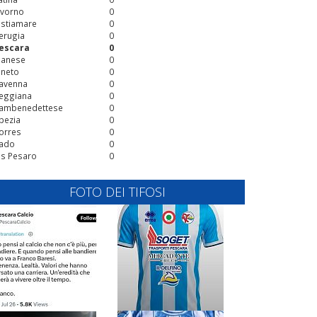
ivorno
0
stiamare
0
erugia
0
escara
0
ianese
0
ineto
0
avenna
0
eggiana
0
ambenedettese
0
pezia
0
orres
0
ado
0
is Pesaro
0
FOTO DEI TIFOSI