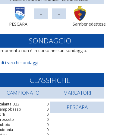
-
-
PESCARA
Sambenedettese
SONDAGGIO
l momento non è in corso nessun sondaggio.
di i vecchi sondaggi
CLASSIFICHE
CAMPIONATO
MARCATORI
talanta U23
0
PESCARA
ampobasso
0
orlì
0
rosseto
0
ubbio
0
uidonia
0
atina
0