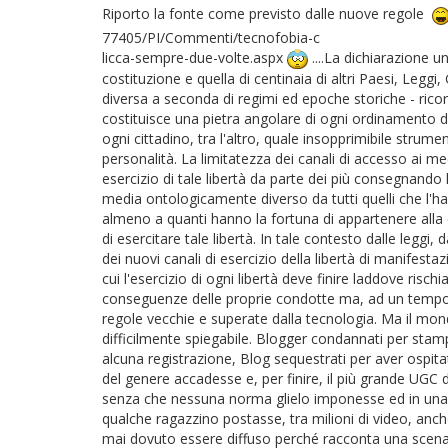
Riporto la fonte come previsto dalle nuove regole
77405/PI/Commenti/tecnofobia-c
licca-sempre-due-volte.aspx
....La dichiarazione un
costituzione e quella di centinaia di altri Paesi, Legg
diversa a seconda di regimi ed epoche storiche - rico
costituisce una pietra angolare di ogni ordinamento d
ogni cittadino, tra l'altro, quale insopprimibile strum
personalità. La limitatezza dei canali di accesso ai me
esercizio di tale libertà da parte dei più consegnando 
media ontologicamente diverso da tutti quelli che l'ha
almeno a quanti hanno la fortuna di appartenere alla c.
di esercitare tale libertà. In tale contesto dalle leggi, d
dei nuovi canali di esercizio della libertà di manifest
cui l'esercizio di ogni libertà deve finire laddove risch
conseguenze delle proprie condotte ma, ad un tempo, n
regole vecchie e superate dalla tecnologia. Ma il mon
difficilmente spiegabile. Blogger condannati per st
alcuna registrazione, Blog sequestrati per aver ospita
del genere accadesse e, per finire, il più grande UGC
senza che nessuna norma glielo imponesse ed in una c
qualche ragazzino postasse, tra milioni di video, anc
mai dovuto essere diffuso perché racconta una scena