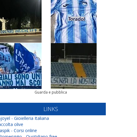
Guarda e pubblica
LINKS
joyel - Gioielleria Italiana
ccolta olive
aspik - Corsi online
 Pomeriggio - Quotidiano free