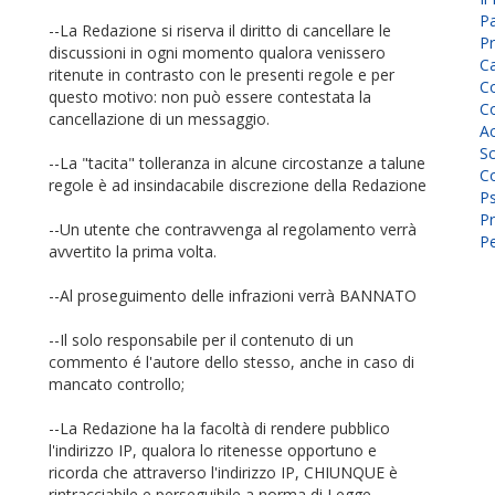
P
--La Redazione si riserva il diritto di cancellare le
Pr
discussioni in ogni momento qualora venissero
C
ritenute in contrasto con le presenti regole e per
Co
questo motivo: non può essere contestata la
Co
cancellazione di un messaggio.
A
Sc
--La "tacita" tolleranza in alcune circostanze a talune
Co
regole è ad insindacabile discrezione della Redazione
P
Pr
--Un utente che contravvenga al regolamento verrà
Pe
avvertito la prima volta.
--Al proseguimento delle infrazioni verrà BANNATO
--Il solo responsabile per il contenuto di un
commento é l'autore dello stesso, anche in caso di
mancato controllo;
--La Redazione ha la facoltà di rendere pubblico
l'indirizzo IP, qualora lo ritenesse opportuno e
ricorda che attraverso l'indirizzo IP, CHIUNQUE è
rintracciabile e perseguibile a norma di Legge.