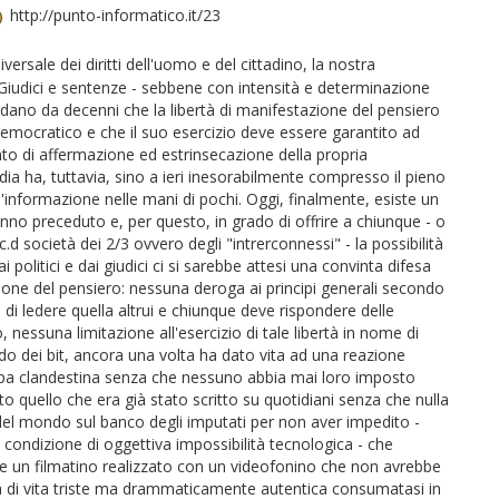
http://punto-informatico.it/23
iversale dei diritti dell'uomo e del cittadino, la nostra
i, Giudici e sentenze - sebbene con intensità e determinazione
rdano da decenni che la libertà di manifestazione del pensiero
emocratico e che il suo esercizio deve essere garantito ad
ento di affermazione ed estrinsecazione della propria
dia ha, tuttavia, sino a ieri inesorabilmente compresso il pieno
l'informazione nelle mani di pochi. Oggi, finalmente, esiste un
nno preceduto e, per questo, in grado di offrire a chiunque - o
d società dei 2/3 ovvero degli "intrerconnessi" - la possibilità
ai politici e dai giudici ci si sarebbe attesi una convinta difesa
azione del pensiero: nessuna deroga ai principi generali secondo
ia di ledere quella altrui e chiunque deve rispondere delle
essuna limitazione all'esercizio di tale libertà in nome di
do dei bit, ancora una volta ha dato vita ad una reazione
ampa clandestina senza che nessuno abbia mai loro imposto
to quello che era già stato scritto su quotidiani senza che nulla
 del mondo sul banco degli imputati per non aver impedito -
ondizione di oggettiva impossibilità tecnologica - che
he un filmatino realizzato con un videofonino che non avrebbe
 di vita triste ma drammaticamente autentica consumatasi in