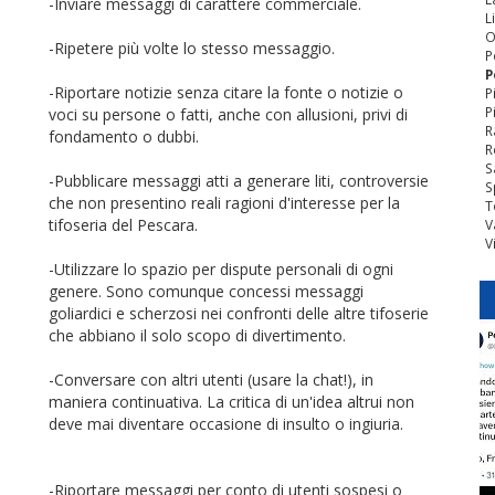
-Inviare messaggi di carattere commerciale.
L
O
-Ripetere più volte lo stesso messaggio.
P
P
-Riportare notizie senza citare la fonte o notizie o
P
P
voci su persone o fatti, anche con allusioni, privi di
R
fondamento o dubbi.
R
S
-Pubblicare messaggi atti a generare liti, controversie
S
che non presentino reali ragioni d'interesse per la
T
tifoseria del Pescara.
V
V
-Utilizzare lo spazio per dispute personali di ogni
genere. Sono comunque concessi messaggi
goliardici e scherzosi nei confronti delle altre tifoserie
che abbiano il solo scopo di divertimento.
-Conversare con altri utenti (usare la chat!), in
maniera continuativa. La critica di un'idea altrui non
deve mai diventare occasione di insulto o ingiuria.
-Riportare messaggi per conto di utenti sospesi o