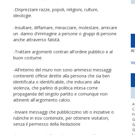
-Disprezzare razze, popoli, religioni, culture,
ideologie.
-Insultare, diffamare, minacciare, molestare, arrecare
un -danno d'immagine a persone o gruppi di persone
anche attraverso falsità.
A
-Trattare argomenti contrari all'ordine pubblico e al
buon costume.
Ve
-All'interno del muro non sono ammessi messaggi
contenenti offese dirette alla persona che sia ben
identificata o identificabile, che inducano alla
violenza, che parlino di politica intesa come
propaganda del singolo partito e comunque non
attinenti all'argomento calcio.
A
C
-Inviare messaggi che pubblicizzino siti o iniziative o
F
rubriche in essi contenute, per ottenere visitatori,
G
senza il permesso della Redazione
G
G
L