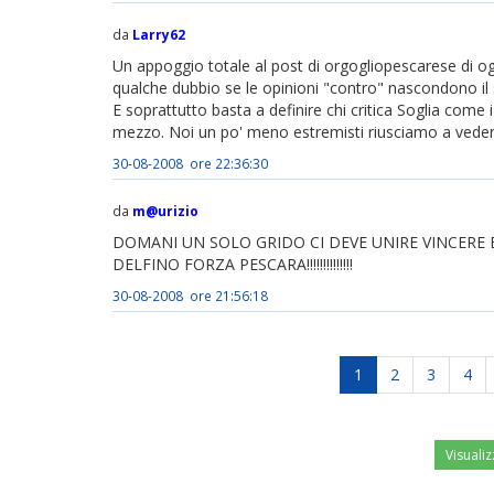
da
Larry62
Un appoggio totale al post di orgogliopescarese di og
qualche dubbio se le opinioni "contro" nascondono il 
E soprattutto basta a definire chi critica Soglia come i 
mezzo. Noi un po' meno estremisti riusciamo a vederla 
30-08-2008 ore 22:36:30
da
m@urizio
DOMANI UN SOLO GRIDO CI DEVE UNIRE VINCERE E V
DELFINO FORZA PESCARA!!!!!!!!!!!!!!
30-08-2008 ore 21:56:18
1
2
3
4
Visualiz