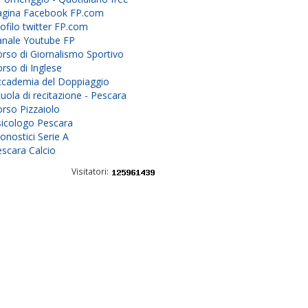
agina Facebook FP.com
ofilo twitter FP.com
anale Youtube FP
rso di Giornalismo Sportivo
rso di Inglese
ccademia del Doppiaggio
uola di recitazione - Pescara
rso Pizzaiolo
sicologo Pescara
onostici Serie A
scara Calcio
Visitatori: