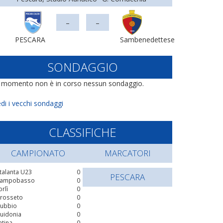
-
-
PESCARA
Sambenedettese
SONDAGGIO
l momento non è in corso nessun sondaggio.
di i vecchi sondaggi
CLASSIFICHE
CAMPIONATO
MARCATORI
talanta U23
0
PESCARA
ampobasso
0
orlì
0
rosseto
0
ubbio
0
uidonia
0
atina
0