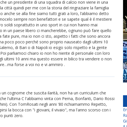
he un presidente di una squadra di calcio non viene in una
a città quindi per me con la storia del ringraziare la famiglia
 anche se alla fine siamo tutti grati a loro, l’abbiamo detto
amocelo sempre non benefattori e se sapete qual è il mestiere
o soldi soprattutto in uno sport in cui non hanno mai
iamo in un paese libero ci mancherebbe, ognuno può fare quello
a fate pure, ma io non ci sto, aspetto i fatti che sono ancora
…ma poco poco perché sono proprio nauseato dagli ultimi 10
alerno, di Bari o di Napoli io esigo solo rispetto e la gente
 Poi parliamoci chiaro io non ho niente di personale con loro
egli ultimi 10 anni ma questo essere in bilico tra vendere o non
are…ma forse a voi no e vi ammiro .
ha un cognome che suscita ilarità, non ha un curriculum che
he l'ultima C l'abbiamo vinta con Perna, Bonfanti, Dario Rossi
ecchini). Con TomRosati negli anni '80 richiamammo Repetto,
En
pirsi la bocca con "i giovani, il vivaio", ma l'anno scorso con i
Ra
o punti zero.
Gi
Il