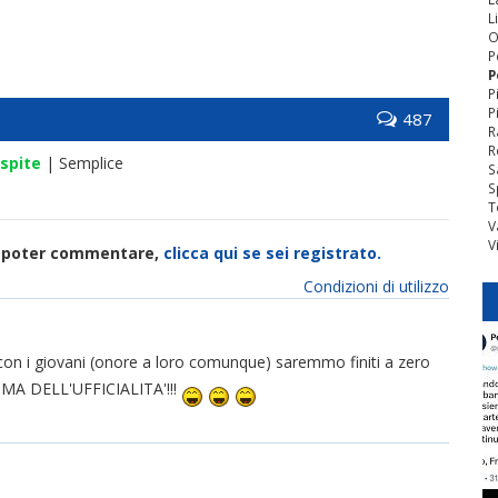
L
O
P
P
P
P
487
R
R
spite
| Semplice
S
S
T
V
V
di poter commentare,
clicca qui se sei registrato.
Condizioni di utilizzo
on i giovani (onore a loro comunque) saremmo finiti a zero
SMA DELL'UFFICIALITA'!!!