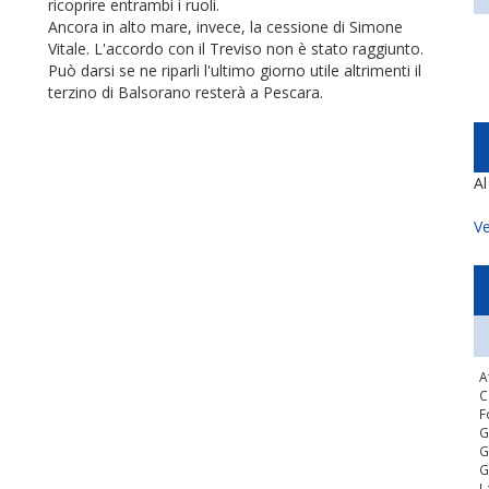
ricoprire entrambi i ruoli.
Ancora in alto mare, invece, la cessione di Simone
Vitale. L'accordo con il Treviso non è stato raggiunto.
Può darsi se ne riparli l'ultimo giorno utile altrimenti il
terzino di Balsorano resterà a Pescara.
A
Ve
A
C
F
G
G
G
L