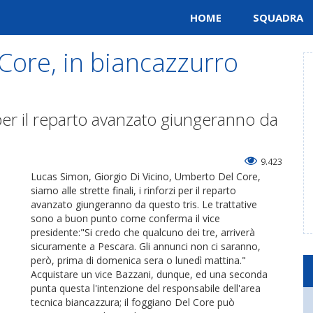
HOME
SQUADRA
 Core, in biancazzurro
zi per il reparto avanzato giungeranno da
9.423
Lucas Simon, Giorgio Di Vicino, Umberto Del Core,
siamo alle strette finali, i rinforzi per il reparto
avanzato giungeranno da questo tris. Le trattative
sono a buon punto come conferma il vice
presidente:"Si credo che qualcuno dei tre, arriverà
sicuramente a Pescara. Gli annunci non ci saranno,
però, prima di domenica sera o lunedì mattina."
Acquistare un vice Bazzani, dunque, ed una seconda
punta questa l'intenzione del responsabile dell'area
tecnica biancazzura; il foggiano Del Core può