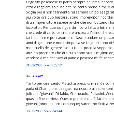
Orgoglio pescarese io parto sempre dal presupposto c
città a regalare soldi ne a te ne tanto meno a me o all
Soglia per il non fallimento mi sembra un po esagerato
più volte ora può bastare.. sono Imprenditori ricordi
di un imprenditore sapete anche che non buttano i lor
lavorato... Per quanto riguarda il coro fatto a lui, s
che crede di certo se credete ancora a l’asino che vol
tanti da fare e poi casomai mi lascio andare un po’
anni di gestione e non m’importa se i signori sono di S
montatella del genere “so tutto io” poco la sopporto.
anzi ho precisato che di sicuro sono stati i migliori d
vendere a me che vivo di pane e pescara mi fa snerv
31-08-2008 ore 01:22:52
da
Larry62
Tanto per dire: sento Pisciotta preso di mira. Certo 
parla di Champions League, ma ricordo ai sapientoni c
(oltre ai "giovani" Di fabio, Giampaolo, Palladini, C
quasi a fine carriera. Questo per dire che è facile riem
giovani (onore a loro comunque) saremmo finiti a zer
30-08-2008 ore 22:40:44