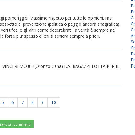
P
Pr
C
gi pomeriggio. Massimo rispetto per tutte le opinioni, ma
Co
sospetto di prevenzione (politica o peggio ancora anagrafica).
Co
veri tifosi e gli altri come decerebrati. la verità è sempre nel
A
forse piu' spesso di chi si schiera sempre a priori.
Sc
Co
P
Pr
Pe
INCEREMO !!!!!!!(Oronzo Cana) DAI RAGAZZI LOTTA PER IL
5
6
7
8
9
10
za tutti i commenti