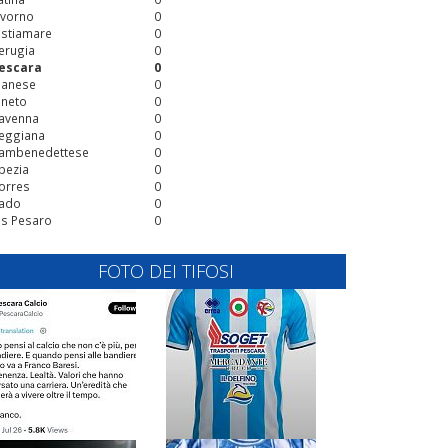
ivorno
0
stiamare
0
erugia
0
escara
0
ianese
0
ineto
0
avenna
0
eggiana
0
ambenedettese
0
pezia
0
orres
0
ado
0
is Pesaro
0
FOTO DEI TIFOSI