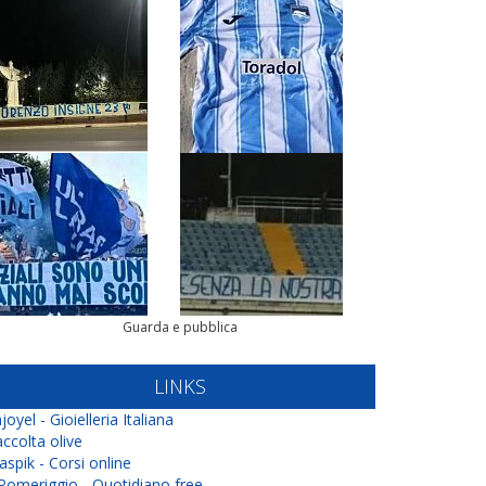
Guarda e pubblica
LINKS
joyel - Gioielleria Italiana
ccolta olive
aspik - Corsi online
 Pomeriggio - Quotidiano free