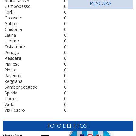
Atalanta U23
0
PESCARA
Campobasso
0
Forlì
0
Grosseto
0
Gubbio
0
Guidonia
0
Latina
0
Livorno
0
Ostiamare
0
Perugia
0
Pescara
0
Pianese
0
Pineto
0
Ravenna
0
Reggiana
0
Sambenedettese
0
Spezia
0
Torres
0
Vado
0
Vis Pesaro
0
FOTO DEI TIFOSI