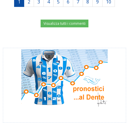
1
2
3
4
5
6
7
8
9
10
Visualizza tutti i commenti