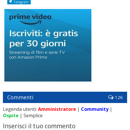
Telegram
Commenti
126
Legenda utenti:
Amministratore
|
Community
|
Ospite
| Semplice
Inserisci il tuo commento