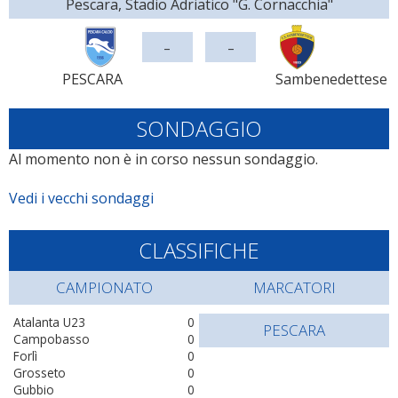
Pescara, Stadio Adriatico "G. Cornacchia"
-
-
PESCARA
Sambenedettese
SONDAGGIO
Al momento non è in corso nessun sondaggio.
Vedi i vecchi sondaggi
CLASSIFICHE
CAMPIONATO
MARCATORI
Atalanta U23
0
PESCARA
Campobasso
0
Forlì
0
Grosseto
0
Gubbio
0