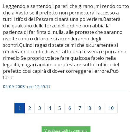
Leggendo e sentendo i pareri che girano ,mi rendo conto
che a Vasto se il prefetto non permetterà l'accesso a
tutti i tifosi del Pescara ci sarà una polveriera.Basterà
che qualcuno delle forze dell'ordine non abbia la
pazienza di far finta di nulla, alle proteste che saranno
rivolte contro di loro e si accenderanno degli
scontri.Quindi ragazzi state calmi che sicuramente si
renderanno conto di aver fatto una fesseria e porranno
rimedio.Se proprio volete fare qualcosa fatelo nella
legalità,magari andate a protestare sotto l'ufficio del
prefetto cosi capirà di dover correggere l'errore.Può
farlo.
05-09-2008 ore 12:55:17
1
2
3
4
5
6
7
8
9
10
Visualizza tutti i commenti