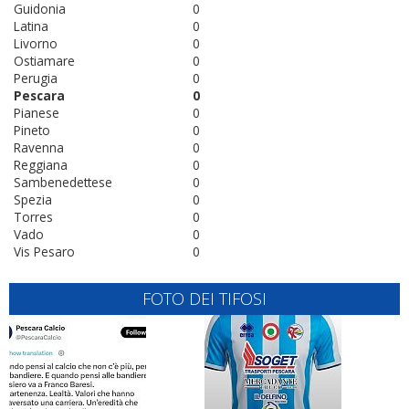
Guidonia
0
Latina
0
Livorno
0
Ostiamare
0
Perugia
0
Pescara
0
Pianese
0
Pineto
0
Ravenna
0
Reggiana
0
Sambenedettese
0
Spezia
0
Torres
0
Vado
0
Vis Pesaro
0
FOTO DEI TIFOSI