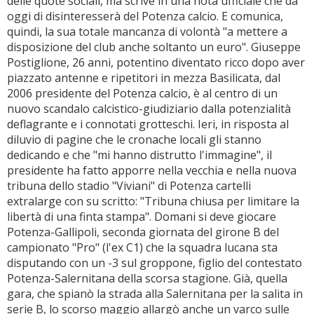
delle quote sociali, ma scrive in una nota ufficiale che da
oggi di disinteresserà del Potenza calcio. E comunica,
quindi, la sua totale mancanza di volontà "a mettere a
disposizione del club anche soltanto un euro". Giuseppe
Postiglione, 26 anni, potentino diventato ricco dopo aver
piazzato antenne e ripetitori in mezza Basilicata, dal
2006 presidente del Potenza calcio, è al centro di un
nuovo scandalo calcistico-giudiziario dalla potenzialità
deflagrante e i connotati grotteschi. Ieri, in risposta al
diluvio di pagine che le cronache locali gli stanno
dedicando e che "mi hanno distrutto l'immagine", il
presidente ha fatto apporre nella vecchia e nella nuova
tribuna dello stadio "Viviani" di Potenza cartelli
extralarge con su scritto: "Tribuna chiusa per limitare la
libertà di una finta stampa". Domani si deve giocare
Potenza-Gallipoli, seconda giornata del girone B del
campionato "Pro" (l'ex C1) che la squadra lucana sta
disputando con un -3 sul groppone, figlio del contestato
Potenza-Salernitana della scorsa stagione. Già, quella
gara, che spianò la strada alla Salernitana per la salita in
serie B, lo scorso maggio allargò anche un varco sulle