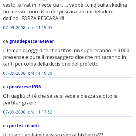
vasto...e frat'm invece cia it .... vabbè ...cmq sulla skedina
ho messo l'uno fisso del pescara...nn mi deludere
delfino...FORZA PESCARA !!!!!
07-09-2008 ore 11:19:45
da
grandepescara4ever
il tempo di oggi dice che i tifosi nn supereranno le 3.000
presenze e pure il messaggero dice che nn saranno in
tanti per colpa della decisione del prefetto
07-09-2008 ore 11:19:00
da
pescarese1936
Oh uagliù chi è che sa se si vede a piazza salotto la
partita? grazie
07-09-2008 ore 11:17:52
da
purtet-rispett
In quanti andiamo a vasto senza biglietto???