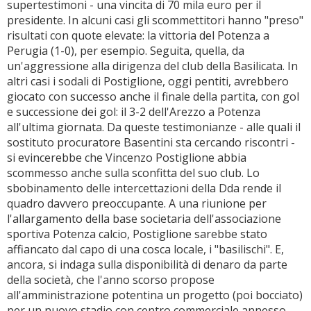
supertestimoni - una vincita di 70 mila euro per il
presidente. In alcuni casi gli scommettitori hanno "preso"
risultati con quote elevate: la vittoria del Potenza a
Perugia (1-0), per esempio. Seguita, quella, da
un'aggressione alla dirigenza del club della Basilicata. In
altri casi i sodali di Postiglione, oggi pentiti, avrebbero
giocato con successo anche il finale della partita, con gol
e successione dei gol: il 3-2 dell'Arezzo a Potenza
all'ultima giornata. Da queste testimonianze - alle quali il
sostituto procuratore Basentini sta cercando riscontri -
si evincerebbe che Vincenzo Postiglione abbia
scommesso anche sulla sconfitta del suo club. Lo
sbobinamento delle intercettazioni della Dda rende il
quadro davvero preoccupante. A una riunione per
l'allargamento della base societaria dell'associazione
sportiva Potenza calcio, Postiglione sarebbe stato
affiancato dal capo di una cosca locale, i "basilischi". E,
ancora, si indaga sulla disponibilità di denaro da parte
della società, che l'anno scorso propose
all'amministrazione potentina un progetto (poi bocciato)
per un nuovo stadio con centro commerciale annesso.