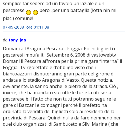
semplice far sedere ad un tavolo un laziale e un
pescarese
però...per una battaglia (lotta nin mi
piac') comune!
07-09-2008 ore 01:11:38
da
tony_jaa
Domani all’Aragona Pescara - Foggia. Pochi biglietti e
pescaresi imbufaliti. Settembre 6, 2008 di vastowebtv
Domani il Pescara affronta per la prima gara “interna” il
Foggia. Il virgolettato è d’obbligo visto che i
biancoazzurri disputeranno gran parte del girone di
andata allo stadio Aragona di Vasto. Questa notizia,
ovviamente, la sanno anche le pietre della strada. Ciò ,
invece, che ha mandato su tutte le furie la tifoseria
pescarese è il fatto che non tutti potranno seguire le
gare di Bazzani e compagni perché il prefetto ha
ordinato la vendita dei biglietti solo ai residenti della
provincia di Pescara. Quindi nulla da fare nemmeno per
quei club organizzati di Sambuceto e Silvi Marina ( che