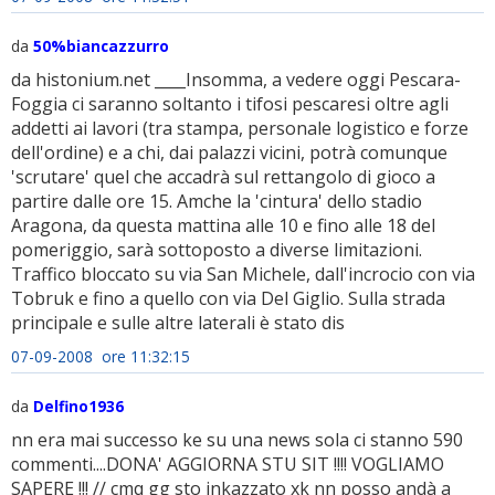
da
50%biancazzurro
da histonium.net ____Insomma, a vedere oggi Pescara-
Foggia ci saranno soltanto i tifosi pescaresi oltre agli
addetti ai lavori (tra stampa, personale logistico e forze
dell'ordine) e a chi, dai palazzi vicini, potrà comunque
'scrutare' quel che accadrà sul rettangolo di gioco a
partire dalle ore 15. Amche la 'cintura' dello stadio
Aragona, da questa mattina alle 10 e fino alle 18 del
pomeriggio, sarà sottoposto a diverse limitazioni.
Traffico bloccato su via San Michele, dall'incrocio con via
Tobruk e fino a quello con via Del Giglio. Sulla strada
principale e sulle altre laterali è stato dis
07-09-2008 ore 11:32:15
da
Delfino1936
nn era mai successo ke su una news sola ci stanno 590
commenti....DONA' AGGIORNA STU SIT !!!! VOGLIAMO
SAPERE !!! // cmq gg sto inkazzato xk nn posso andà a