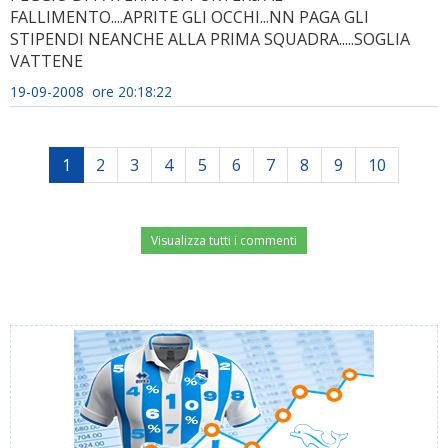
FALLIMENTO....APRITE GLI OCCHI...NN PAGA GLI
STIPENDI NEANCHE ALLA PRIMA SQUADRA.....SOGLIA
VATTENE
19-09-2008 ore 20:18:22
1
2
3
4
5
6
7
8
9
10
Visualizza tutti i commenti