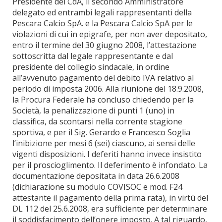
Presidente del CdA, il secondo Amministratore
delegato ed entrambi legali rappresentanti della
Pescara Calcio SpA. e la Pescara Calcio SpA per le
violazioni di cui in epigrafe, per non aver depositato,
entro il termine del 30 giugno 2008, l’attestazione
sottoscritta dal legale rappresentante e dal
presidente del collegio sindacale, in ordine
all’avvenuto pagamento del debito IVA relativo al
periodo di imposta 2006. Alla riunione del 18.9.2008,
la Procura Federale ha concluso chiedendo per la
Società, la penalizzazione di punti 1 (uno) in
classifica, da scontarsi nella corrente stagione
sportiva, e per il Sig. Gerardo e Francesco Soglia
l’inibizione per mesi 6 (sei) ciascuno, ai sensi delle
vigenti disposizioni. I deferiti hanno invece insistito
per il proscioglimento. Il deferimento è infondato. La
documentazione depositata in data 26.6.2008
(dichiarazione su modulo COVISOC e mod. F24
attestante il pagamento della prima rata), in virtù del
DL 112 del 25.6.2008, era sufficiente per determinare
il soddisfacimento dell’onere imposto. A tal riguardo,