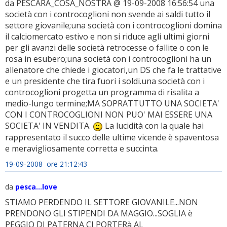
da PESCARA_COSA_NOSTRA @ 19-09-2008 16:56:54 una
società con i controcoglioni non svende ai saldi tutto il
settore giovanile;una società con i controcoglioni domina
il calciomercato estivo e non si riduce agli ultimi giorni
per gli avanzi delle società retrocesse o fallite o con le
rosa in esubero;una società con i controcoglioni ha un
allenatore che chiede i giocatori,un DS che fa le trattative
e un presidente che tira fuori i soldi.una società con i
controcoglioni progetta un programma di risalita a
medio-lungo termine;MA SOPRATTUTTO UNA SOCIETA'
CON I CONTROCOGLIONI NON PUO' MAI ESSERE UNA
SOCIETA' IN VENDITA.
La lucidità con la quale hai
rappresentato il succo delle ultime vicende è spaventosa
e meravigliosamente corretta e succinta.
19-09-2008 ore 21:12:43
da
pesca...love
STIAMO PERDENDO IL SETTORE GIOVANILE...NON
PRENDONO GLI STIPENDI DA MAGGIO...SOGLIA è
PEGGIO DI PATERNA CI PORTERà AL