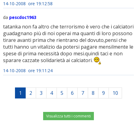
14-10-2008 ore 19:12:58
da
pescdoc1963
tatanka non fa altro che terrorismo è vero che i calciatori
guadagnano più di noi operai ma quanti di loro possono
tirare avanti prima che rientrano del dovuto,pensi che
tutti hanno un vitalizio da potersi pagare mensilmente le
spese di prima necessità dopo mesi.quindi taci e non
sparare cazzate solidarietà ai calciatori.
14-10-2008 ore 19:11:24
1
2
3
4
5
6
7
8
9
10
Visualizza tutti i commenti