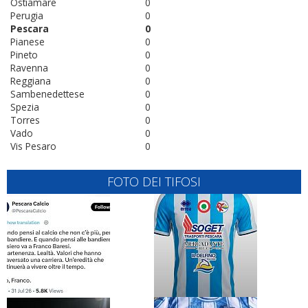
Ostiamare
0
Perugia
0
Pescara
0
Pianese
0
Pineto
0
Ravenna
0
Reggiana
0
Sambenedettese
0
Spezia
0
Torres
0
Vado
0
Vis Pesaro
0
FOTO DEI TIFOSI