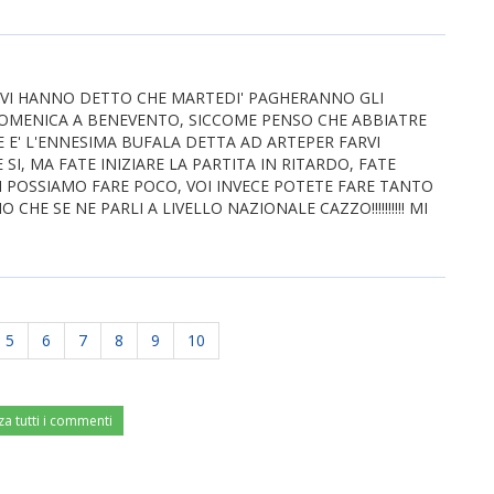
, VI HANNO DETTO CHE MARTEDI' PAGHERANNO GLI
DOMENICA A BENEVENTO, SICCOME PENSO CHE ABBIATRE
 E' L'ENNESIMA BUFALA DETTA AD ARTEPER FARVI
I, MA FATE INIZIARE LA PARTITA IN RITARDO, FATE
I POSSIAMO FARE POCO, VOI INVECE POTETE FARE TANTO
CHE SE NE PARLI A LIVELLO NAZIONALE CAZZO!!!!!!!!!! MI
5
6
7
8
9
10
za tutti i commenti