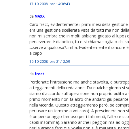
17-10-2008 ore 14:36:43
da
MAXX
Caro frect, evidentemente i primi mesi della gestione
era una gestione scellerata vista da tutti ma non dall
non mi sembra che in molti abbiano gridato al lupo) c
perseverare è diabolico, tu o si chiama soglia o chi sa
....serve a qualcosà?...mha. Evidentemente il rancore è
a capo
16-10-2008 ore 21:12:59
da
frect
Perdonate l'intrsusione ma anche stavolta, e purtropp
atteggiamenti della redazione. Da qualche giorno si se
siamo d'accordo sull'operazione non proprio pulita a v
primo momento non fa altro che andarci giù pesante 
nella vicenda. Questo atteggiamento però, se comprensi
per usare un termine a voi caro). A prescindere non s
è un personaggio famoso per i fallimenti, l'altro è sco
capiti insomma). Saranno anche i peggiori ma ad oggi 
per la grande famiglia Soglia non si è mai vista, nem