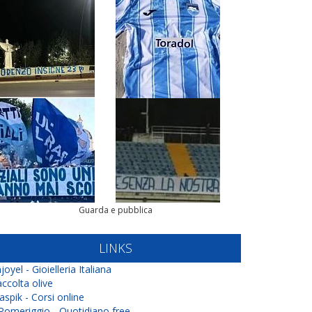
Guarda e pubblica
LINKS
joyel - Gioielleria Italiana
ccolta olive
aspik - Corsi online
 Pomeriggio - Quotidiano free