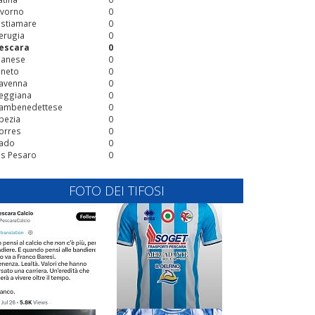
ivorno
0
stiamare
0
erugia
0
escara
0
ianese
0
ineto
0
avenna
0
eggiana
0
ambenedettese
0
pezia
0
orres
0
ado
0
is Pesaro
0
FOTO DEI TIFOSI