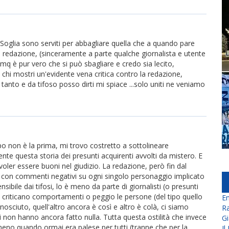
 Soglia sono serviti per abbagliare quella che a quando pare
a redazione, (sinceramente a parte qualche giornalista e utente
mq è pur vero che si può sbagliare e credo sia lecito,
 chi mostri un'evidente vena critica contro la redazione,
 tanto e da tifoso posso dirti mi spiace ...solo uniti ne veniamo
o non è la prima, mi trovo costretto a sottolineare
nte questa storia dei presunti acquirenti avvolti da mistero. E
oler essere buoni nel giudizio. La redazione, però fin dal
con commenti negativi su ogni singolo personaggio implicato
bile dai tifosi, lo è meno da parte di giornalisti (o presunti
i criticano comportamenti o peggio le persone (del tipo quello
En
nosciuto, quell'altro ancora è così e altro è colà, ci siamo
Ra
non hanno ancora fatto nulla. Tutta questa ostilità che invece
Gi
meno quando ormai era palese per tutti (tranne che per la
Il