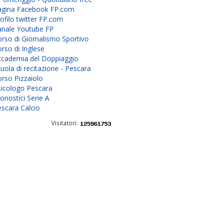
agina Facebook FP.com
ofilo twitter FP.com
anale Youtube FP
rso di Giornalismo Sportivo
rso di Inglese
ccademia del Doppiaggio
uola di recitazione - Pescara
rso Pizzaiolo
sicologo Pescara
onostici Serie A
scara Calcio
Visitatori: