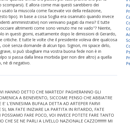
o scomparsi). E allora come mai questi sarebbero dei
P
o usato la miuscola come facevate voi della redazione,
Pr
esto tipo). In base a cosa Soglia era osannato quando invece
C
endenti amministrativi) non venivano pagati da mesi? E tutte
Co
i scocciare altrimenti come sono venuto me ne vado"? Niente,
Co
Solo in questi giorni, esattamente dopo le dimissioni di Gerardo,
A
 critiche. E tutte le volte che il presidente voleva dire qualcosa
Sc
, cioè senza domande di alcun tipo. Signori, mi spiace dirlo,
Co
ave, si può sbagliare ma vostra buona fede non è in
P
lpo si passa dalla linea morbida (per non dire altro) a quella
Pr
, nè di negativo.
Pe
, VI HANNO DETTO CHE MARTEDI' PAGHERANNO GLI
DOMENICA A BENEVENTO, SICCOME PENSO CHE ABBIATRE
 E' L'ENNESIMA BUFALA DETTA AD ARTEPER FARVI
I, MA FATE INIZIARE LA PARTITA IN RITARDO, FATE
I POSSIAMO FARE POCO, VOI INVECE POTETE FARE TANTO
CHE SE NE PARLI A LIVELLO NAZIONALE CAZZO!!!!!!!!!! MI