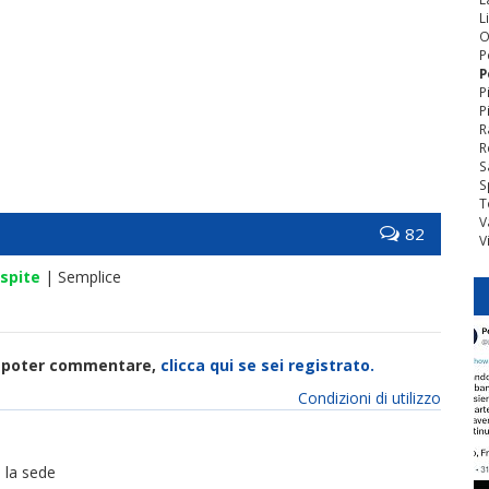
L
O
P
P
P
P
R
R
S
S
T
V
82
V
spite
| Semplice
di poter commentare,
clicca qui se sei registrato.
Condizioni di utilizzo
 la sede