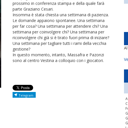
prossimo in conferenza stampa e della quale farà
parte Graziano Cesari.
Insomma è stata chiesta una settimana di pazienza.
Le domande appaiono spontanee. Una settimana
per far cosa? Una settimana per attendere chi? Una
settimana per coinvolgere chi? Una settimana per
ricoinvolgere chi già si è tirato fuori prima di iniziare?
Una settimana per tagliare tutti i rami della vecchia
A
gestione?
In questo momento, intanto, Massafra e Pazonzi
Ve
sono al centro Vestina a colloquio con i giocatori.
Telegram
A
C
F
G
G
G
L