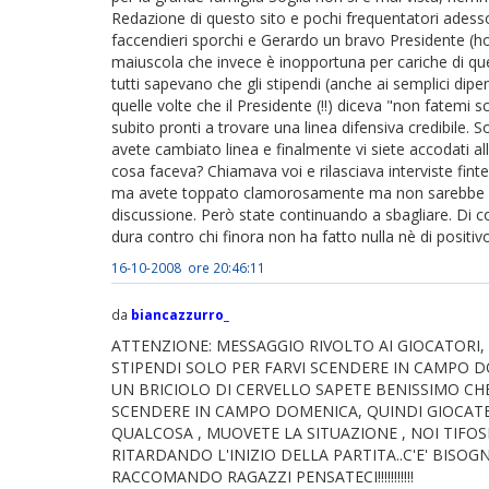
Redazione di questo sito e pochi frequentatori adess
faccendieri sporchi e Gerardo un bravo Presidente (h
maiuscola che invece è inopportuna per cariche di qu
tutti sapevano che gli stipendi (anche ai semplici dip
quelle volte che il Presidente (!!) diceva "non fatem
subito pronti a trovare una linea difensiva credibile. 
avete cambiato linea e finalmente vi siete accodati alle
cosa faceva? Chiamava voi e rilasciava interviste finte
ma avete toppato clamorosamente ma non sarebbe gr
discussione. Però state continuando a sbagliare. Di co
dura contro chi finora non ha fatto nulla nè di positivo
16-10-2008 ore 20:46:11
da
biancazzurro_
ATTENZIONE: MESSAGGIO RIVOLTO AI GIOCATORI
STIPENDI SOLO PER FARVI SCENDERE IN CAMPO 
UN BRICIOLO DI CERVELLO SAPETE BENISSIMO CHE
SCENDERE IN CAMPO DOMENICA, QUINDI GIOCATE S
QUALCOSA , MUOVETE LA SITUAZIONE , NOI TIFOS
RITARDANDO L'INIZIO DELLA PARTITA..C'E' BISOGNO 
RACCOMANDO RAGAZZI PENSATECI!!!!!!!!!!!