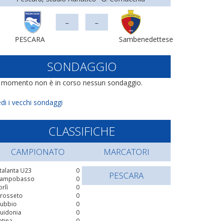
-
-
PESCARA
Sambenedettese
SONDAGGIO
l momento non è in corso nessun sondaggio.
di i vecchi sondaggi
CLASSIFICHE
CAMPIONATO
MARCATORI
talanta U23
0
PESCARA
ampobasso
0
orlì
0
rosseto
0
ubbio
0
uidonia
0
atina
0