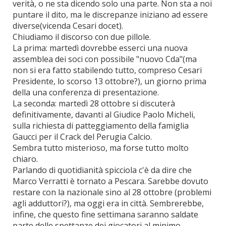
verità, o ne sta dicendo solo una parte. Non sta a noi
puntare il dito, ma le discrepanze iniziano ad essere
diverse(vicenda Cesari docet).
Chiudiamo il discorso con due pillole.
La prima: martedì dovrebbe esserci una nuova
assemblea dei soci con possibile "nuovo Cda"(ma
non si era fatto stabilendo tutto, compreso Cesari
Presidente, lo scorso 13 ottobre?), un giorno prima
della una conferenza di presentazione.
La seconda: martedì 28 ottobre si discuterà
definitivamente, davanti al Giudice Paolo Micheli,
sulla richiesta di patteggiamento della famiglia
Gaucci per il Crack del Perugia Calcio.
Sembra tutto misterioso, ma forse tutto molto
chiaro.
Parlando di quotidianità spicciola c'è da dire che
Marco Verratti è tornato a Pescara. Sarebbe dovuto
restare con la nazionale sino al 28 ottobre (problemi
agli adduttori?), ma oggi era in città. Sembrerebbe,
infine, che questo fine settimana saranno saldate
parte delle spettanze dei giocatori al minimo