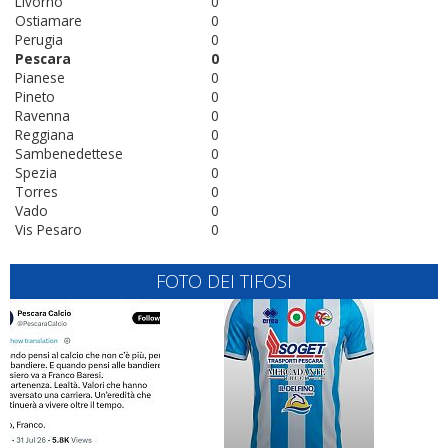
Livorno
0
Ostiamare
0
Perugia
0
Pescara
0
Pianese
0
Pineto
0
Ravenna
0
Reggiana
0
Sambenedettese
0
Spezia
0
Torres
0
Vado
0
Vis Pesaro
0
FOTO DEI TIFOSI