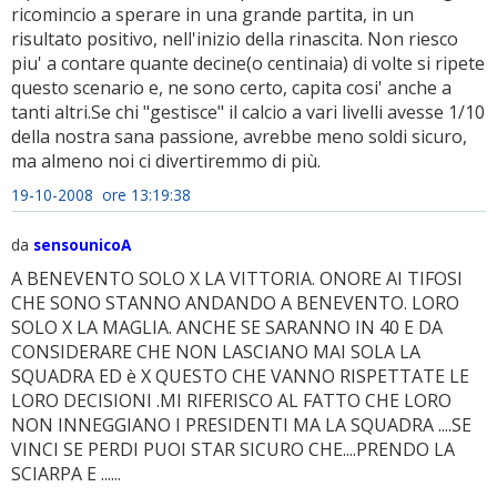
ricomincio a sperare in una grande partita, in un
risultato positivo, nell'inizio della rinascita. Non riesco
piu' a contare quante decine(o centinaia) di volte si ripete
questo scenario e, ne sono certo, capita cosi' anche a
tanti altri.Se chi "gestisce" il calcio a vari livelli avesse 1/10
della nostra sana passione, avrebbe meno soldi sicuro,
ma almeno noi ci divertiremmo di più.
19-10-2008 ore 13:19:38
da
sensounicoA
A BENEVENTO SOLO X LA VITTORIA. ONORE AI TIFOSI
CHE SONO STANNO ANDANDO A BENEVENTO. LORO
SOLO X LA MAGLIA. ANCHE SE SARANNO IN 40 E DA
CONSIDERARE CHE NON LASCIANO MAI SOLA LA
SQUADRA ED è X QUESTO CHE VANNO RISPETTATE LE
LORO DECISIONI .MI RIFERISCO AL FATTO CHE LORO
NON INNEGGIANO I PRESIDENTI MA LA SQUADRA ....SE
VINCI SE PERDI PUOI STAR SICURO CHE....PRENDO LA
SCIARPA E ......