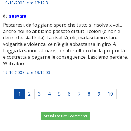
19-10-2008 ore 13:12:31
da
guevara
Pescaresi, da foggiano spero che tutto si risolva x voi...
anche noi ne abbiamo passate di tutti i colori (e non è
detto che sia finita). La rivalità, ok, ma lasciamo stare
volgarità e violenza, ce n'è già abbastanza in giro. A
Foggia la sanno attuare, con il risultato che la proprietà
è costretta a pagarne le conseguenze. Lasciamo perdere,
W il calcio
19-10-2008 ore 13:12:03
1
2
3
4
5
6
7
8
9
10
Visualizza tutti i commenti