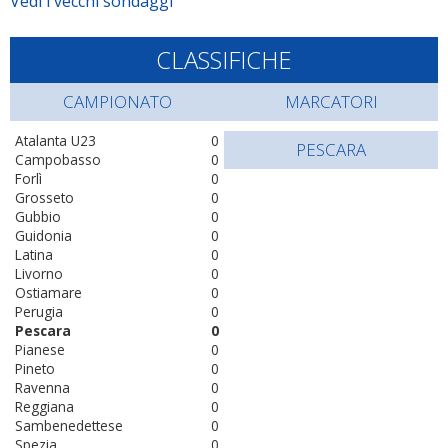
Vedi i vecchi sondaggi
CLASSIFICHE
CAMPIONATO
MARCATORI
Atalanta U23
0
PESCARA
Campobasso
0
Forlì
0
Grosseto
0
Gubbio
0
Guidonia
0
Latina
0
Livorno
0
Ostiamare
0
Perugia
0
Pescara
0
Pianese
0
Pineto
0
Ravenna
0
Reggiana
0
Sambenedettese
0
Spezia
0