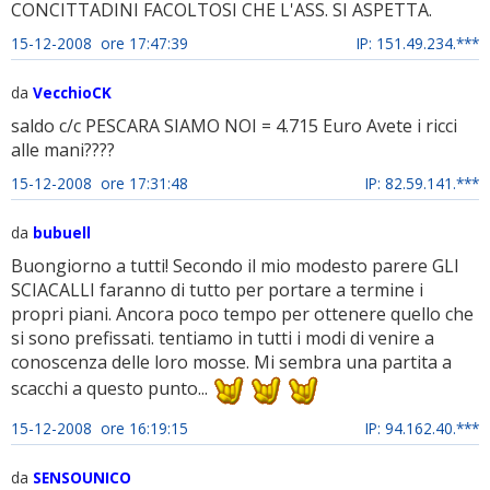
CONCITTADINI FACOLTOSI CHE L'ASS. SI ASPETTA.
15-12-2008 ore 17:47:39
IP: 151.49.234.***
da
VecchioCK
saldo c/c PESCARA SIAMO NOI = 4.715 Euro Avete i ricci
alle mani????
15-12-2008 ore 17:31:48
IP: 82.59.141.***
da
bubuell
Buongiorno a tutti! Secondo il mio modesto parere GLI
SCIACALLI faranno di tutto per portare a termine i
propri piani. Ancora poco tempo per ottenere quello che
si sono prefissati. tentiamo in tutti i modi di venire a
conoscenza delle loro mosse. Mi sembra una partita a
scacchi a questo punto...
15-12-2008 ore 16:19:15
IP: 94.162.40.***
da
SENSOUNICO