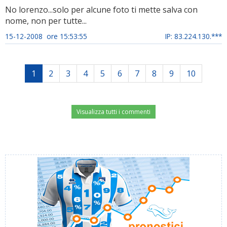
No lorenzo...solo per alcune foto ti mette salva con
nome, non per tutte...
15-12-2008 ore 15:53:55
IP: 83.224.130.***
1
2
3
4
5
6
7
8
9
10
Visualizza tutti i commenti