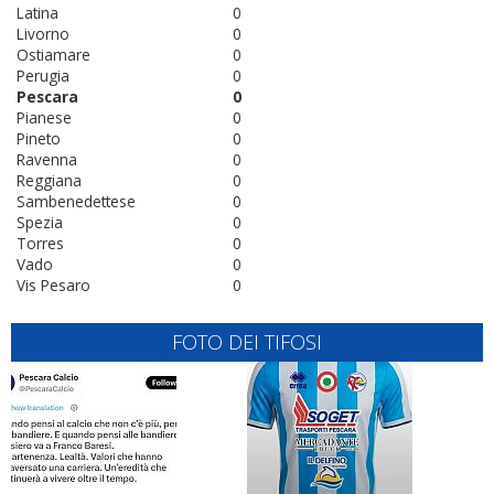
Latina
0
Livorno
0
Ostiamare
0
Perugia
0
Pescara
0
Pianese
0
Pineto
0
Ravenna
0
Reggiana
0
Sambenedettese
0
Spezia
0
Torres
0
Vado
0
Vis Pesaro
0
FOTO DEI TIFOSI