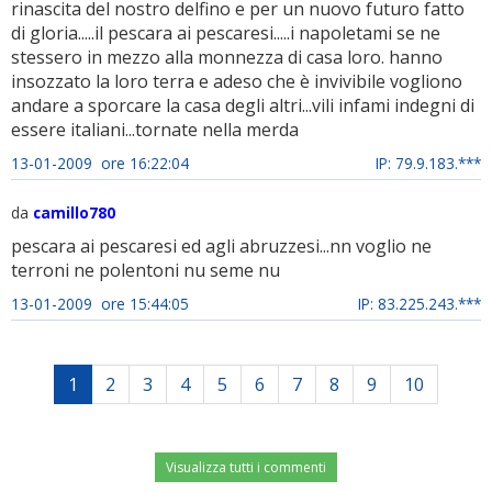
rinascita del nostro delfino e per un nuovo futuro fatto
di gloria.....il pescara ai pescaresi.....i napoletami se ne
stessero in mezzo alla monnezza di casa loro. hanno
insozzato la loro terra e adeso che è invivibile vogliono
andare a sporcare la casa degli altri...vili infami indegni di
essere italiani...tornate nella merda
13-01-2009 ore 16:22:04
IP: 79.9.183.***
da
camillo780
pescara ai pescaresi ed agli abruzzesi...nn voglio ne
terroni ne polentoni nu seme nu
13-01-2009 ore 15:44:05
IP: 83.225.243.***
1
2
3
4
5
6
7
8
9
10
Visualizza tutti i commenti