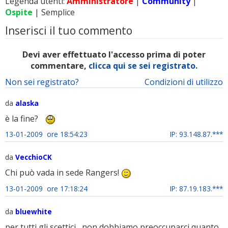
Legenda utenti:
Amministratore
|
Community
|
Ospite
| Semplice
Inserisci il tuo commento
Devi aver effettuato l'accesso prima di poter
commentare,
clicca qui se sei registrato.
Non sei registrato?
Condizioni di utilizzo
da
alaska
è la fine?
13-01-2009 ore 18:54:23
IP: 93.148.87.***
da
VecchioCK
Chi può vada in sede Rangers!
13-01-2009 ore 17:18:24
IP: 87.19.183.***
da
bluewhite
per tutti gli scettici....non dobbiamo preoccuparci quanto