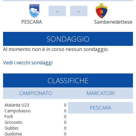
-
-
PESCARA
Sambenedettese
SONDAGGIO
Al momento non è in corso nessun sondaggio.
Vedi i vecchi sondaggi
CLASSIFICHE
CAMPIONATO
MARCATORI
Atalanta U23
0
PESCARA
Campobasso
0
Forlì
0
Grosseto
0
Gubbio
0
Guidonia
0