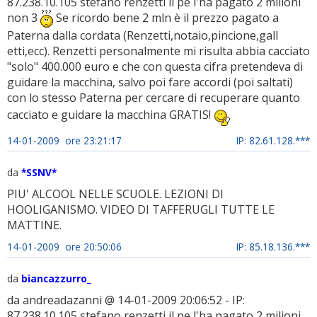
87.238.10.105 stefano renzetti il pe l'ha pagato 2 milioni
non 3
Se ricordo bene 2 mln è il prezzo pagato a
Paterna dalla cordata (Renzetti,notaio,pincione,gall
etti,ecc). Renzetti personalmente mi risulta abbia cacciato
"solo" 400.000 euro e che con questa cifra pretendeva di
guidare la macchina, salvo poi fare accordi (poi saltati)
con lo stesso Paterna per cercare di recuperare quanto
cacciato e guidare la macchina GRATIS!
14-01-2009 ore 23:21:17
IP: 82.61.128.***
da
*SSNV*
PIU' ALCOOL NELLE SCUOLE. LEZIONI DI
HOOLIGANISMO. VIDEO DI TAFFERUGLI TUTTE LE
MATTINE.
14-01-2009 ore 20:50:06
IP: 85.18.136.***
da
biancazzurro_
da andreadazanni @ 14-01-2009 20:06:52 - IP:
87.238.10.105 stefano renzetti il pe l'ha pagato 2 milioni