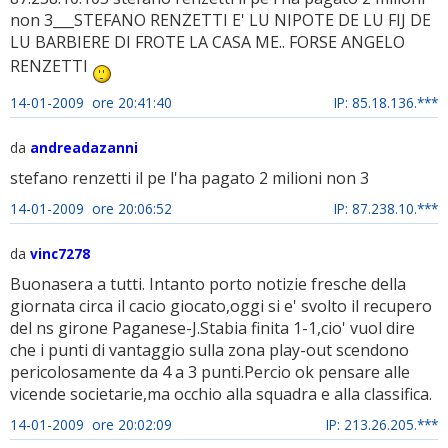
non 3___STEFANO RENZETTI E' LU NIPOTE DE LU FIJ DE
LU BARBIERE DI FROTE LA CASA ME.. FORSE ANGELO
RENZETTI
14-01-2009 ore 20:41:40
IP: 85.18.136.***
da
andreadazanni
stefano renzetti il pe l'ha pagato 2 milioni non 3
14-01-2009 ore 20:06:52
IP: 87.238.10.***
da
vinc7278
Buonasera a tutti. Intanto porto notizie fresche della
giornata circa il cacio giocato,oggi si e' svolto il recupero
del ns girone Paganese-J.Stabia finita 1-1,cio' vuol dire
che i punti di vantaggio sulla zona play-out scendono
pericolosamente da 4 a 3 punti.Percio ok pensare alle
vicende societarie,ma occhio alla squadra e alla classifica.
14-01-2009 ore 20:02:09
IP: 213.26.205.***