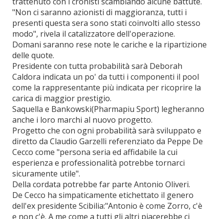
trattenuto con i cronisti scambiando alcune battute.
"Non ci saranno azionisti di maggioranza, tutti i
presenti questa sera sono stati coinvolti allo stesso
modo", rivela il catalizzatore dell'operazione.
Domani saranno rese note le cariche e la ripartizione
delle quote.
Presidente con tutta probabilità sarà Deborah
Caldora indicata un po' da tutti i componenti il pool
come la rappresentante più indicata per ricoprire la
carica di maggior prestigio.
Saquella e Bankowski(Pharmapiu Sport) legheranno
anche i loro marchi al nuovo progetto.
Progetto che con ogni probabilità sarà sviluppato e
diretto da Claudio Garzelli referenziato da Peppe De
Cecco come "persona seria ed affidabile la cui
esperienza e professionalità potrebbe tornarci
sicuramente utile".
Della cordata potrebbe far parte Antonio Oliveri.
De Cecco ha simpaticamente etichettato il genero
dell'ex presidente Scibilia:"Antonio è come Zorro, c'è
e non c'è. A me come a tutti gli altri piacerebbe ci