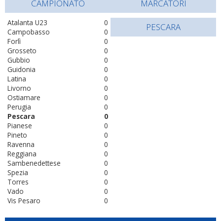
CAMPIONATO
MARCATORI
Atalanta U23
0
PESCARA
Campobasso
0
Forlì
0
Grosseto
0
Gubbio
0
Guidonia
0
Latina
0
Livorno
0
Ostiamare
0
Perugia
0
Pescara
0
Pianese
0
Pineto
0
Ravenna
0
Reggiana
0
Sambenedettese
0
Spezia
0
Torres
0
Vado
0
Vis Pesaro
0