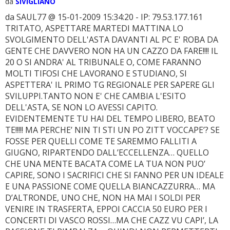
da
SIVIGLIANO
da SAUL77 @ 15-01-2009 15:34:20 - IP: 79.53.177.161
TRITATO, ASPETTARE MARTEDI MATTINA LO
SVOLGIMENTO DELL'ASTA DAVANTI AL PC E' ROBA DA
GENTE CHE DAVVERO NON HA UN CAZZO DA FARE!!!! IL
20 O SI ANDRA' AL TRIBUNALE O, COME FARANNO
MOLTI TIFOSI CHE LAVORANO E STUDIANO, SI
ASPETTERA' IL PRIMO TG REGIONALE PER SAPERE GLI
SVILUPPI.TANTO NON E' CHE CAMBIA L'ESITO
DELL'ASTA, SE NON LO AVESSI CAPITO.
EVIDENTEMENTE TU HAI DEL TEMPO LIBERO, BEATO
TE!!!!! MA PERCHE’ NIN TI STI UN PO ZITT VOCCAPE’? SE
FOSSE PER QUELLI COME TE SAREMMO FALLITI A
GIUGNO, RIPARTENDO DALL’ECCELLENZA… QUELLO
CHE UNA MENTE BACATA COME LA TUA NON PUO’
CAPIRE, SONO I SACRIFICI CHE SI FANNO PER UN IDEALE
E UNA PASSIONE COME QUELLA BIANCAZZURRA… MA
D’ALTRONDE, UNO CHE, NON HA MAI I SOLDI PER
VENIRE IN TRASFERTA, EPPOI CACCIA 50 EURO PER I
CONCERTI DI VASCO ROSSI…MA CHE CAZZ VU CAPI’, LA