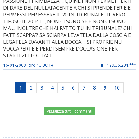
PASSIONE TI RIMBALZA…. QUINDI NON PERMETTERTI
DI DARE DEL NULLAFACENTE A CHI SI PRENDE FERIE E
PERMESSI PER ESSERE IL 20 IN TRIBUNALE…IL VERO
TIFOSO IL 20 E’ LI’, NON CI SONO SE E NON CI SONO
MA…. INOLTRE CHE HAI FATTO TU IN TRIBUNALE? CHI
FATT SCAPPA’? SA SCIARPA LEVATELA DALLA COSCIA E
LEGATELA DAVANTI ALLA BOCCA…. SI PROPRIE NU
VOCCAPERTE E PERDI SEMPRE L’OCCASIONE PER
STARTI ZITTO…TACI!
16-01-2009 ore 13:30:14
IP: 129.35.231.***
1
2
3
4
5
6
7
8
9
10
Visualizza tutti i commenti