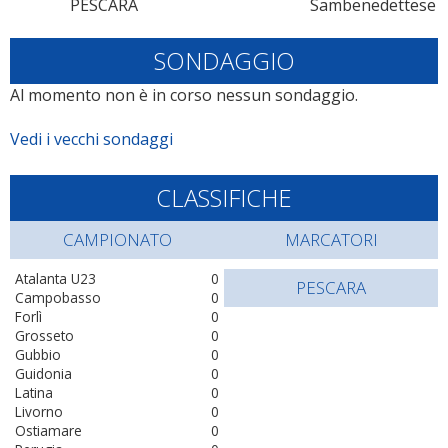
PESCARA
Sambenedettese
SONDAGGIO
Al momento non è in corso nessun sondaggio.
Vedi i vecchi sondaggi
CLASSIFICHE
CAMPIONATO
MARCATORI
Atalanta U23
0
PESCARA
Campobasso
0
Forlì
0
Grosseto
0
Gubbio
0
Guidonia
0
Latina
0
Livorno
0
Ostiamare
0