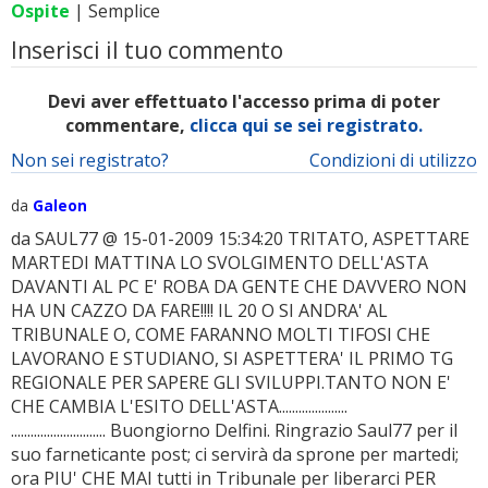
Ospite
| Semplice
Inserisci il tuo commento
Devi aver effettuato l'accesso prima di poter
commentare,
clicca qui se sei registrato.
Non sei registrato?
Condizioni di utilizzo
da
Galeon
da SAUL77 @ 15-01-2009 15:34:20 TRITATO, ASPETTARE
MARTEDI MATTINA LO SVOLGIMENTO DELL'ASTA
DAVANTI AL PC E' ROBA DA GENTE CHE DAVVERO NON
HA UN CAZZO DA FARE!!!! IL 20 O SI ANDRA' AL
TRIBUNALE O, COME FARANNO MOLTI TIFOSI CHE
LAVORANO E STUDIANO, SI ASPETTERA' IL PRIMO TG
REGIONALE PER SAPERE GLI SVILUPPI.TANTO NON E'
CHE CAMBIA L'ESITO DELL'ASTA.....................
............................. Buongiorno Delfini. Ringrazio Saul77 per il
suo farneticante post; ci servirà da sprone per martedi;
ora PIU' CHE MAI tutti in Tribunale per liberarci PER