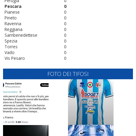
Perugia
0
Pescara
0
Pianese
0
Pineto
0
Ravenna
0
Reggiana
0
Sambenedettese
0
Spezia
0
Torres
0
Vado
0
Vis Pesaro
0
FOTO DEI TIFOSI