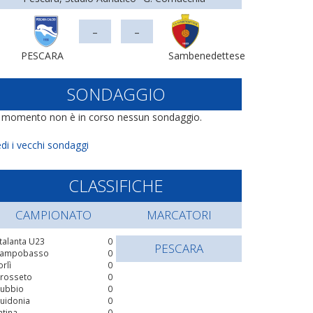
-
-
PESCARA
Sambenedettese
SONDAGGIO
l momento non è in corso nessun sondaggio.
di i vecchi sondaggi
CLASSIFICHE
CAMPIONATO
MARCATORI
talanta U23
0
PESCARA
ampobasso
0
orlì
0
rosseto
0
ubbio
0
uidonia
0
atina
0