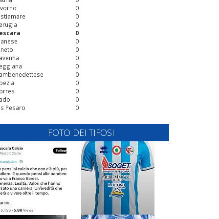
ivorno
0
stiamare
0
erugia
0
escara
0
ianese
0
ineto
0
avenna
0
eggiana
0
ambenedettese
0
pezia
0
orres
0
ado
0
is Pesaro
0
FOTO DEI TIFOSI