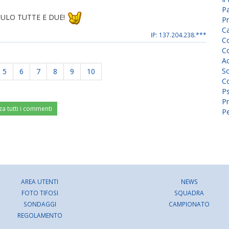
P
CULO TUTTE E DUE!
Pr
C
IP: 137.204.238.***
Co
Co
A
Sc
5
6
7
8
9
10
Co
P
Pr
za tutti i commenti
Pe
AREA UTENTI
NEWS
FOTO TIFOSI
SQUADRA
SONDAGGI
CAMPIONATO
REGOLAMENTO