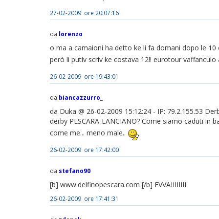
27-02-2009 ore 20:07:16
da
lorenzo
o ma a camaioni ha detto ke li fa domani dopo le 10 e
però li putiv scriv ke costava 12!! eurotour vaffanculo a
26-02-2009 ore 19:43:01
da
biancazzurro_
da Duka @ 26-02-2009 15:12:24 - IP: 79.2.155.53 Derb
derby PESCARA-LANCIANO? Come siamo caduti in bas
come me... meno male..
26-02-2009 ore 17:42:00
da
stefano90
[b] www.delfinopescara.com [/b] EVVAIIIIIIII
26-02-2009 ore 17:41:31