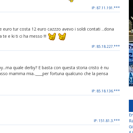
IP: 87.11.191.***
 euro tur costa 12 euro cazzzo avevo i soldi contati ...dona
 te e ki ti ci ha messo !!!
IP: 85.18.227.***
y...ma quale derby? E basta con questa storia cristo è nu
so mamma mia..____per fortuna qualcuno che la pensa
IP: 85.18.136.***
En
Ra
IP: 151.81.3.***
Gi
Il