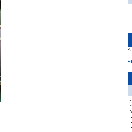
A
Ve
A
C
F
G
G
G
L