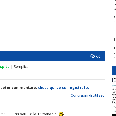
L
O
P
P
P
P
R
R
S
S
T
V
66
V
spite
| Semplice
di poter commentare,
clicca qui se sei registrato.
Condizioni di utilizzo
sa il PE ha battuto la Ternana????