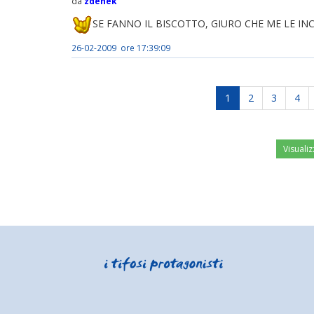
da
zdenek
SE FANNO IL BISCOTTO, GIURO CHE ME LE IN
26-02-2009 ore 17:39:09
1
2
3
4
Visualiz