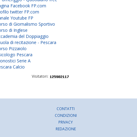
agina Facebook FP.com
ofilo twitter FP.com
anale Youtube FP
rso di Giornalismo Sportivo
rso di Inglese
ccademia del Doppiaggio
uola di recitazione - Pescara
rso Pizzaiolo
sicologo Pescara
onostici Serie A
scara Calcio
Visitatori:
CONTATTI
CONDIZIONI
PRIVACY
REDAZIONE