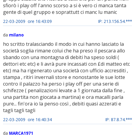
sfiorò i play off l'anno scorso a si è vero ci manca tanta
gente di quel gruppo e soprattutt ci manc lu manic
22-03-2009 ore 16:43:09
IP: 213.156.54.***
da
milano
ho scritto tralasciando il modo in cui hanno lasciato la
società soglia rimane colui che ha preso il pescara allo
sbando con una montagna di debiti ha speso soldi (
dettori etc etc) e li avrà pure incassati con £di matteo etc
etc) ma ha rigenerato una società con ufficio accresditi ,
stampa , ritiri invernali store e nonostante le sue lotte
contro il palazzo ha perso i play off per una serie di
schifezze ( penalizazioni levate a 1 giornata dalla fine ,
una partita non giocata a martina) e ora macalli parla
pure... fin'ora io la penso così , debiti quasi azzerati e
tagli tagli tagli
22-03-2009 ore 16:40:34
IP: 87.8.74.***
da
MARCA1971