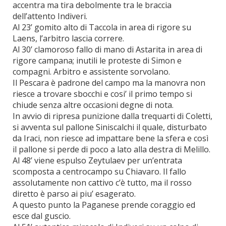
accentra ma tira debolmente tra le braccia
dell’attento Indiveri.
Al 23’ gomito alto di Taccola in area di rigore su
Laens, l’arbitro lascia correre.
Al 30’ clamoroso fallo di mano di Astarita in area di
rigore campana; inutili le proteste di Simon e
compagni. Arbitro e assistente sorvolano.
Il Pescara è padrone del campo ma la manovra non
riesce a trovare sbocchi e cosi’ il primo tempo si
chiude senza altre occasioni degne di nota.
In avvio di ripresa punizione dalla trequarti di Coletti,
si avventa sul pallone Siniscalchi il quale, disturbato
da Iraci, non riesce ad impattare bene la sfera e così
il pallone si perde di poco a lato alla destra di Melillo.
Al 48’ viene espulso Zeytulaev per un’entrata
scomposta a centrocampo su Chiavaro. Il fallo
assolutamente non cattivo c’è tutto, ma il rosso
diretto è parso ai piu’ esagerato.
A questo punto la Paganese prende coraggio ed
esce dal guscio.