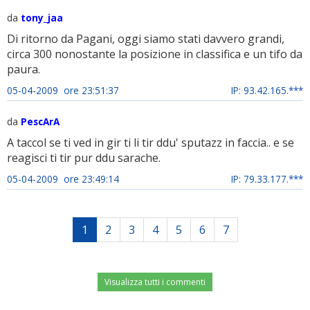
da
tony_jaa
Di ritorno da Pagani, oggi siamo stati davvero grandi,
circa 300 nonostante la posizione in classifica e un tifo da
paura.
05-04-2009 ore 23:51:37
IP: 93.42.165.***
da
PescArA
A taccol se ti ved in gir ti li tir ddu' sputazz in faccia.. e se
reagisci ti tir pur ddu sarache.
05-04-2009 ore 23:49:14
IP: 79.33.177.***
1
2
3
4
5
6
7
Visualizza tutti i commenti