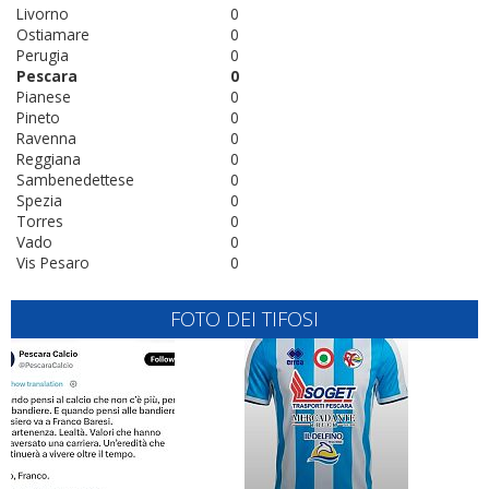
Livorno
0
Ostiamare
0
Perugia
0
Pescara
0
Pianese
0
Pineto
0
Ravenna
0
Reggiana
0
Sambenedettese
0
Spezia
0
Torres
0
Vado
0
Vis Pesaro
0
FOTO DEI TIFOSI