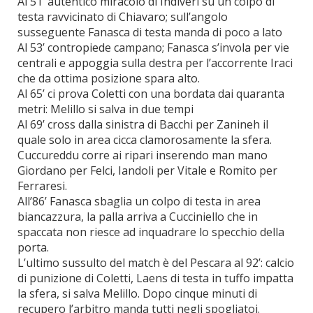
Al 51’ autentico miracolo di Indiveri su un colpo di
testa ravvicinato di Chiavaro; sull’angolo
susseguente Fanasca di testa manda di poco a lato
Al 53’ contropiede campano; Fanasca s’invola per vie
centrali e appoggia sulla destra per l’accorrente Iraci
che da ottima posizione spara alto.
Al 65’ ci prova Coletti con una bordata dai quaranta
metri: Melillo si salva in due tempi
Al 69’ cross dalla sinistra di Bacchi per Zanineh il
quale solo in area cicca clamorosamente la sfera.
Cuccureddu corre ai ripari inserendo man mano
Giordano per Felci, Iandoli per Vitale e Romito per
Ferraresi.
All’86’ Fanasca sbaglia un colpo di testa in area
biancazzura, la palla arriva a Cucciniello che in
spaccata non riesce ad inquadrare lo specchio della
porta.
L’ultimo sussulto del match è del Pescara al 92’: calcio
di punizione di Coletti, Laens di testa in tuffo impatta
la sfera, si salva Melillo. Dopo cinque minuti di
recupero l’arbitro manda tutti negli spogliatoi.