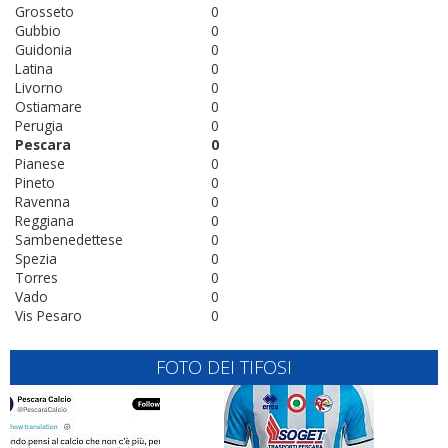
Grosseto
0
Gubbio
0
Guidonia
0
Latina
0
Livorno
0
Ostiamare
0
Perugia
0
Pescara
0
Pianese
0
Pineto
0
Ravenna
0
Reggiana
0
Sambenedettese
0
Spezia
0
Torres
0
Vado
0
Vis Pesaro
0
FOTO DEI TIFOSI