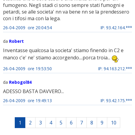
fumogeno. Negli stadi ci sono sempre stati fumogni e
petardi, se alle societa' nn va bene nn se la prendessero
con i tifosi ma con la lega.
26-04-2009 ore 20:04:54
IP: 93.42.164.***
da
Robert
Inventasse qualcosa la societa' stiamo finendo in C2 e
manco c'e' ne' stiamo accorgendo....porca troia...
26-04-2009 ore 19:53:50
IP: 94.163.212.***
da
Rebogol84
ADESSO BASTA DAVVERO...
26-04-2009 ore 19:49:13
IP: 93.42.175.***
1
2
3
4
5
6
7
8
9
10