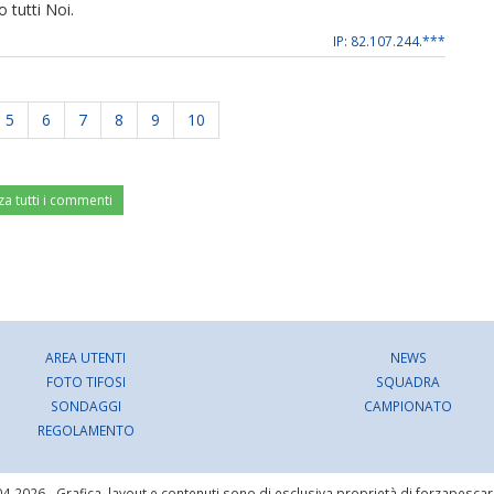
 tutti Noi.
IP: 82.107.244.***
5
6
7
8
9
10
za tutti i commenti
AREA UTENTI
NEWS
FOTO TIFOSI
SQUADRA
SONDAGGI
CAMPIONATO
REGOLAMENTO
4-2026 - Grafica, layout e contenuti sono di esclusiva proprietà di forzapesca