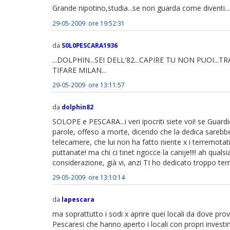
Grande nipotino,studia...se non guarda come diventi...........
29-05-2009 ore 19:52:31
da
S0L0PESCARA1936
...DOLPHIN...SEI DELL'82...CAPIRE TU NON PUOI.
TIFARE MILAN...
29-05-2009 ore 13:11:57
da
dolphin82
SOLOPE e PESCARA...i veri ipocriti siete voi! se Guardi
parole, offeso a morte, dicendo che la dedica sarebbe s
telecamere, che lui non ha fatto niente x i terremota
puttanate! ma chi ci tinet ngocce la canije!!!! ah quals
considerazione, già vi, anzi TI ho dedicato troppo
29-05-2009 ore 13:10:14
da
lapescara
ma soprattutto i sodi x aprire quei locali da dove prove
Pescaresi che hanno aperto i locali con propri investim