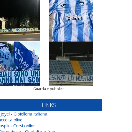
Guarda e pubblica
LINKS
joyel - Gioielleria Italiana
ccolta olive
aspik - Corsi online
 Pomeriggio - Quotidiano free