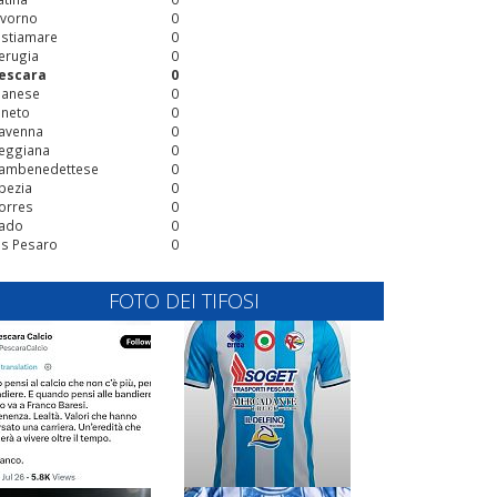
ivorno
0
stiamare
0
erugia
0
escara
0
ianese
0
ineto
0
avenna
0
eggiana
0
ambenedettese
0
pezia
0
orres
0
ado
0
is Pesaro
0
FOTO DEI TIFOSI