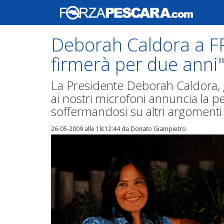
Deborah Caldora a F
firmerà per due anni
La Presidente Deborah Caldora, ge
ai nostri microfoni annuncia la 
soffermandosi su altri argomenti di
26-05-2009 alle 18:12:44
da Donato Giampietro