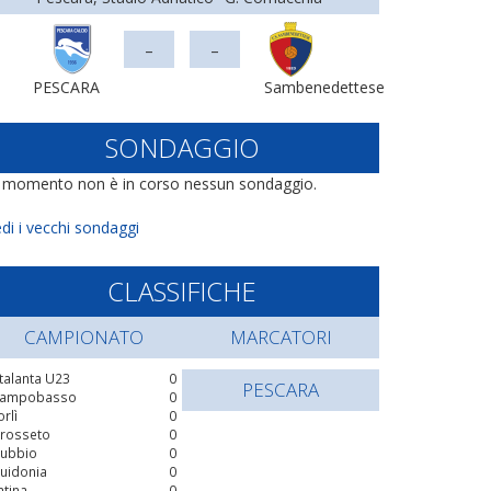
-
-
PESCARA
Sambenedettese
SONDAGGIO
l momento non è in corso nessun sondaggio.
di i vecchi sondaggi
CLASSIFICHE
CAMPIONATO
MARCATORI
talanta U23
0
PESCARA
ampobasso
0
orlì
0
rosseto
0
ubbio
0
uidonia
0
atina
0