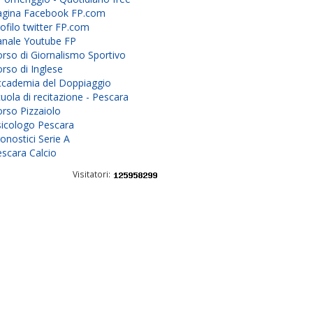
agina Facebook FP.com
ofilo twitter FP.com
anale Youtube FP
rso di Giornalismo Sportivo
rso di Inglese
ccademia del Doppiaggio
uola di recitazione - Pescara
rso Pizzaiolo
sicologo Pescara
onostici Serie A
scara Calcio
Visitatori: