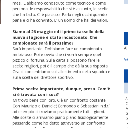
mesi. L'abbiamo conosciuto come tecnico e come
persona, le responsabilità che si è assunto, le scelte
che ha fatto. Ci è piaciuto. Parla negli occhi quando
parla e ci ha convinto. E' un uomo che hai dei valori.
Siamo al 26 maggio ed il primo tassello della
nuova stagione è stato incastonato. Che
campionato sarà il prossimo?
A
Sarà importante. Dobbiamo fare un campionato
ambizioso. Poi è ovvio che ci vorrà sempre quel
Ve
pizzico di fortuna. Sulla carta si possono fare le
scelte migliori, poi è il campo che dà la sua risposta.
Ora ci concentriamo sull'allestimento della squadra e
sulla scelta del direttore sportivo.
Prima scelta importante, dunque, presa. Com'è
si è trovata con i soci?
A
Mi trovo bene con loro. C'è un confronto costante.
C
Con Maurizio e Daniele( Edmondo e Sebastiani n.d.r.)
F
ad esempio ci troviamo praticamente tutti i giorni.
G
Alle scelte ci arriviamo piano piano fisiologicamente
G
passando come ho detto attraverso un confronto
G
L