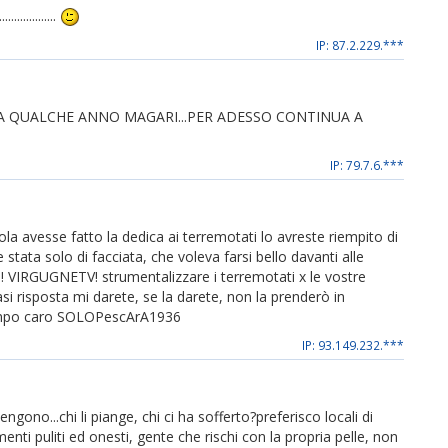
...........
IP: 87.2.229.***
..TRA QUALCHE ANNO MAGARI...PER ADESSO CONTINUA A
IP: 79.7.6.***
ola avesse fatto la dedica ai terremotati lo avreste riempito di
tata solo di facciata, che voleva farsi bello davanti alle
ti! VIRGUGNETV! strumentalizzare i terremotati x le vostre
iasi risposta mi darete, se la darete, non la prenderò in
 tempo caro SOLOPescArA1936
IP: 93.149.232.***
ngono...chi li piange, chi ci ha sofferto?preferisco locali di
enti puliti ed onesti, gente che rischi con la propria pelle, non