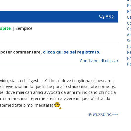
P
Pr
562
C
Co
spite
| Semplice
Co
A
Sc
Co
di poter commentare,
clicca qui se sei registrato.
P
Pr
Condizioni di utilizzo
Pe
ido, sia su chi "gestisce" i locali dove i coglionazzi pescaresi
e sovvenzionando quelli che poi allo stadio insultate come fg..
e' dove miei cari amici avvocati da anni mi indicano chi ricicla
 da fare, insulterei me stesso a vivere in questa' citta' da
otto(meditate bimbi meditate)
IP: 83.224.139.***