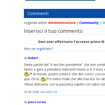
Commenti
Legenda utenti:
Amministratore
|
Community
|
O
Inserisci il tuo commento
Devi aver effettuato l'accesso prima 
Non sei registrato?
da
Robert
Sante parole del "il vecchio presidente" che ben condiv
fanno a gara a prendersi indecenti tisane a 4, 5 euro 
di merda...poveri cretini e che dire corso' coccod
qua' chi la'
e meno male che alla mia eta' ho altro
18nne deficente con la piazzetta salotto col calice r
29-05-2009 ore 20:57:15
da
piero torino