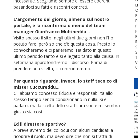
incessante. Scegliamo sempre di essere coerenti
L
basandoci su fatti e riscontri concreti.
O
P
L'argomento del giorno, almeno sul nostro
P
portale, è la riconferma o meno del team
P
manager Gianfranco Multineddu...
P
R
Visito spesso il sito, negli ultimi due giorni non l'ho
R
potuto fare, però so che c'è questa cosa. Presto lo
S
convocheremo e ci parleremo. Ha dato in questo
S
ultimo periodo tanto e si è legato tanto alla causa. In
T
settimana approfondiremo il discorso. Prima di
V
V
prendere una scelta, ci confronteremo.
Per quanto riguarda, invece, lo staff tecnico di
mister Cuccureddu...
Gli abbiamo concesso fiducia e responsabilità allo
stesso tempo senza condizionarlo in nulla. Si è
parlato, ma la scelta dello staff sarà suo e mi sembra
giusto sia così.
Ed il direttore sportivo?
A breve avremo dei colloqui con alcuni candidati a
ricoprire il ruolo, ma devo dire che non si tratta di