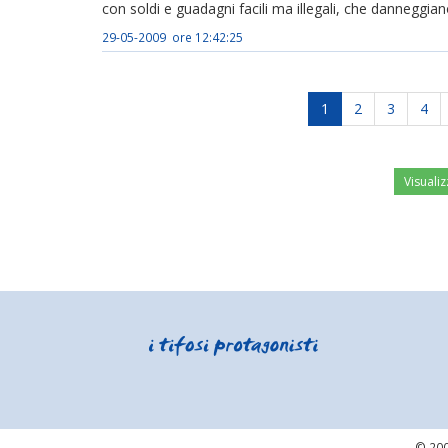
con soldi e guadagni facili ma illegali, che danneggiano
29-05-2009 ore 12:42:25
1
2
3
4
Visualiz
© 200