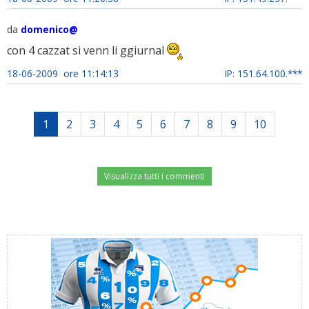
da
domenico@
con 4 cazzat si venn li ggiurnal
18-06-2009 ore 11:14:13
IP: 151.64.100.***
1
2
3
4
5
6
7
8
9
10
Visualizza tutti i commenti