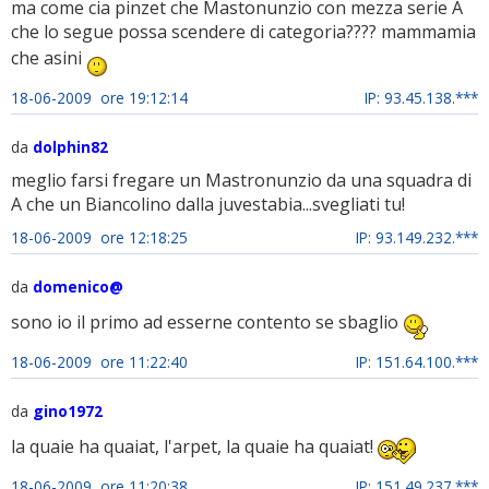
ma come cia pinzet che Mastonunzio con mezza serie A
che lo segue possa scendere di categoria???? mammamia
che asini
18-06-2009 ore 19:12:14
IP: 93.45.138.***
da
dolphin82
meglio farsi fregare un Mastronunzio da una squadra di
A che un Biancolino dalla juvestabia...svegliati tu!
18-06-2009 ore 12:18:25
IP: 93.149.232.***
da
domenico@
sono io il primo ad esserne contento se sbaglio
18-06-2009 ore 11:22:40
IP: 151.64.100.***
da
gino1972
la quaie ha quaiat, l'arpet, la quaie ha quaiat!
18-06-2009 ore 11:20:38
IP: 151.49.237.***