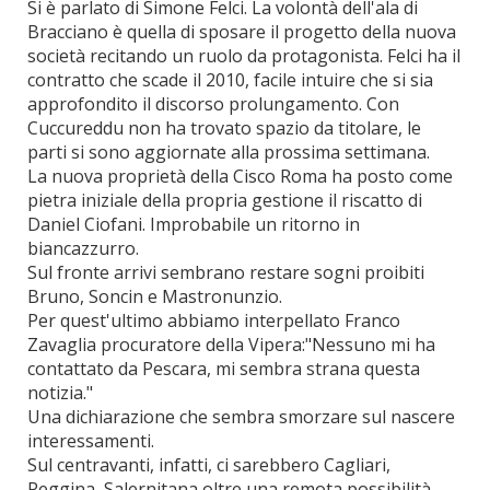
Si è parlato di Simone Felci. La volontà dell'ala di
Bracciano è quella di sposare il progetto della nuova
società recitando un ruolo da protagonista. Felci ha il
contratto che scade il 2010, facile intuire che si sia
approfondito il discorso prolungamento. Con
Cuccureddu non ha trovato spazio da titolare, le
parti si sono aggiornate alla prossima settimana.
La nuova proprietà della Cisco Roma ha posto come
pietra iniziale della propria gestione il riscatto di
Daniel Ciofani. Improbabile un ritorno in
biancazzurro.
Sul fronte arrivi sembrano restare sogni proibiti
Bruno, Soncin e Mastronunzio.
Per quest'ultimo abbiamo interpellato Franco
Zavaglia procuratore della Vipera:"Nessuno mi ha
contattato da Pescara, mi sembra strana questa
notizia."
Una dichiarazione che sembra smorzare sul nascere
interessamenti.
Sul centravanti, infatti, ci sarebbero Cagliari,
Reggina, Salernitana oltre una remota possibilità