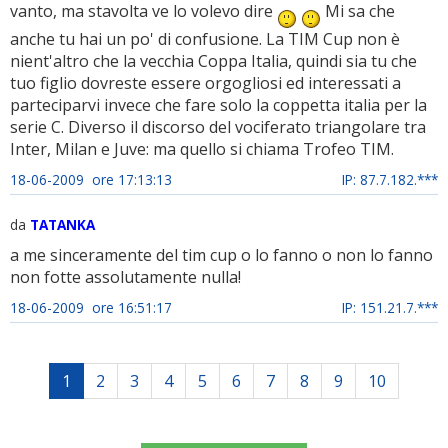
vanto, ma stavolta ve lo volevo dire
Mi sa che
anche tu hai un po' di confusione. La TIM Cup non è
nient'altro che la vecchia Coppa Italia, quindi sia tu che
tuo figlio dovreste essere orgogliosi ed interessati a
parteciparvi invece che fare solo la coppetta italia per la
serie C. Diverso il discorso del vociferato triangolare tra
Inter, Milan e Juve: ma quello si chiama Trofeo TIM.
18-06-2009 ore 17:13:13
IP: 87.7.182.***
da
TATANKA
a me sinceramente del tim cup o lo fanno o non lo fanno
non fotte assolutamente nulla!
18-06-2009 ore 16:51:17
IP: 151.21.7.***
1
2
3
4
5
6
7
8
9
10