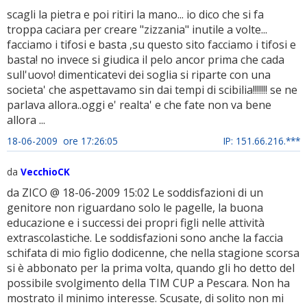
scagli la pietra e poi ritiri la mano... io dico che si fa
troppa caciara per creare "zizzania" inutile a volte...
facciamo i tifosi e basta ,su questo sito facciamo i tifosi e
basta! no invece si giudica il pelo ancor prima che cada
sull'uovo! dimenticatevi dei soglia si riparte con una
societa' che aspettavamo sin dai tempi di scibilia!!!!!!! se ne
parlava allora..oggi e' realta' e che fate non va bene
allora ...
18-06-2009 ore 17:26:05
IP: 151.66.216.***
da
VecchioCK
da ZICO @ 18-06-2009 15:02 Le soddisfazioni di un
genitore non riguardano solo le pagelle, la buona
educazione e i successi dei propri figli nelle attività
extrascolastiche. Le soddisfazioni sono anche la faccia
schifata di mio figlio dodicenne, che nella stagione scorsa
si è abbonato per la prima volta, quando gli ho detto del
possibile svolgimento della TIM CUP a Pescara. Non ha
mostrato il minimo interesse. Scusate, di solito non mi