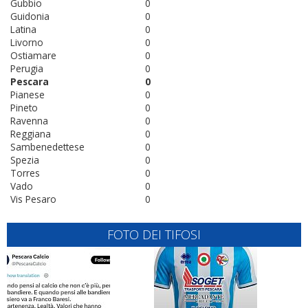
Gubbio
0
Guidonia
0
Latina
0
Livorno
0
Ostiamare
0
Perugia
0
Pescara
0
Pianese
0
Pineto
0
Ravenna
0
Reggiana
0
Sambenedettese
0
Spezia
0
Torres
0
Vado
0
Vis Pesaro
0
FOTO DEI TIFOSI