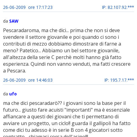
26-06-2009 ore 17:17:23
IP: 82.107.92.***
da
SAW
Pescaradaroma, ma che dici... prima che non si deve
svendere il settore giovanile e poi quando ci sono i
contributi di mezzo dobbiamo dimostrare di farne a
meno? Patetico... Abbiamo un bel settore giovanile,
all'altezza della serie C perchè molti hanno già fatto
esperienza. Quindi non vanno venduti, ma fatti crescere
a Pescara.
26-06-2009 ore 14:46:03
IP: 195.7.17.***
da
ufo
ma che dici pescaradarò?? i giovani sono la base per il
futuro... giusto fare acuisti "importanti" ma è essenziale
affiancare a questi dei giovani che ti permettano di
avviare un progetto, un ciclo!! guarda il gallipoli ha fatto
come dici tu adesso è in serie B con 4 giocatori sotto
contratto... chiamasi corsa dell'asino!!!