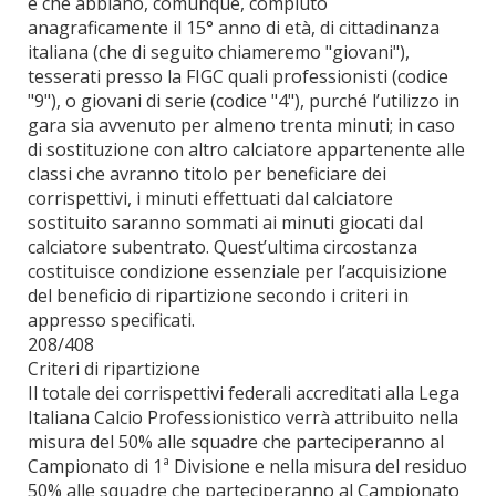
e che abbiano, comunque, compiuto
anagraficamente il 15° anno di età, di cittadinanza
italiana (che di seguito chiameremo "giovani"),
tesserati presso la FIGC quali professionisti (codice
"9"), o giovani di serie (codice "4"), purché l’utilizzo in
gara sia avvenuto per almeno trenta minuti; in caso
di sostituzione con altro calciatore appartenente alle
classi che avranno titolo per beneficiare dei
corrispettivi, i minuti effettuati dal calciatore
sostituito saranno sommati ai minuti giocati dal
calciatore subentrato. Quest’ultima circostanza
costituisce condizione essenziale per l’acquisizione
del beneficio di ripartizione secondo i criteri in
appresso specificati.
208/408
Criteri di ripartizione
Il totale dei corrispettivi federali accreditati alla Lega
Italiana Calcio Professionistico verrà attribuito nella
misura del 50% alle squadre che parteciperanno al
Campionato di 1ª Divisione e nella misura del residuo
50% alle squadre che parteciperanno al Campionato