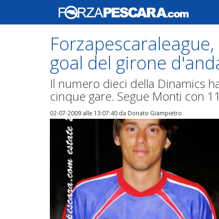
Forzapescaraleague, è 
goal del girone d'and
Il numero dieci della Dinamics h
cinque gare. Segue Monti con 11
02-07-2009 alle 13:07:40
da Donato Giampietro