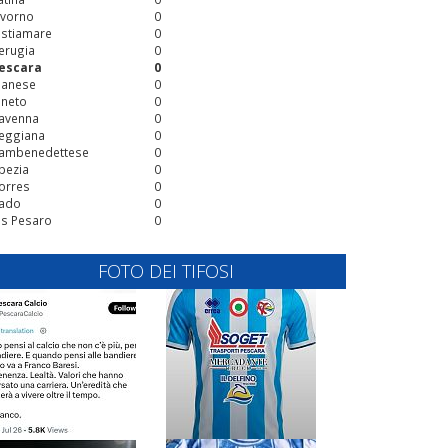
ivorno
0
stiamare
0
erugia
0
escara
0
ianese
0
ineto
0
avenna
0
eggiana
0
ambenedettese
0
pezia
0
orres
0
ado
0
is Pesaro
0
FOTO DEI TIFOSI