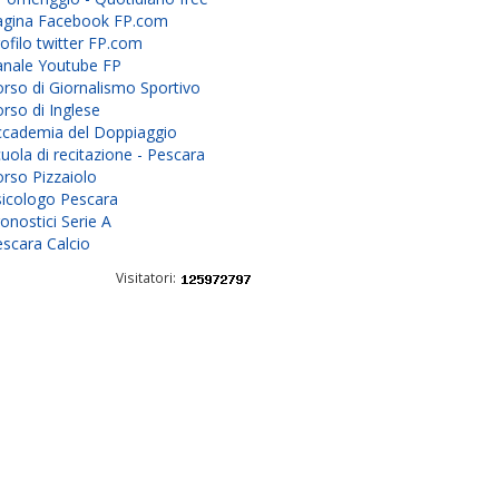
agina Facebook FP.com
ofilo twitter FP.com
anale Youtube FP
rso di Giornalismo Sportivo
rso di Inglese
ccademia del Doppiaggio
uola di recitazione - Pescara
rso Pizzaiolo
sicologo Pescara
onostici Serie A
scara Calcio
Visitatori: