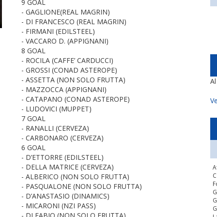
9 GOAL
- GAGLIONE(REAL MAGRIN)
- DI FRANCESCO (REAL MAGRIN)
- FIRMANI (EDILSTEEL)
- VACCARO D. (APPIGNANI)
8 GOAL
- ROCILA (CAFFE’ CARDUCCI)
- GROSSI (CONAD ASTEROPE)
- ASSETTA (NON SOLO FRUTTA)
A
- MAZZOCCA (APPIGNANI)
- CATAPANO (CONAD ASTEROPE)
Ve
- LUDOVICI (MUPPET)
7 GOAL
- RANALLI (CERVEZA)
- CARBONARO (CERVEZA)
6 GOAL
- D’ETTORRE (EDILSTEEL)
- DELLA MATRICE (CERVEZA)
A
C
- ALBERICO (NON SOLO FRUTTA)
F
- PASQUALONE (NON SOLO FRUTTA)
G
- D’ANASTASIO (DINAMICS)
G
- MICARONI (NZI PASS)
G
- DI FABIO (NON SOLO FRUTTA)
L