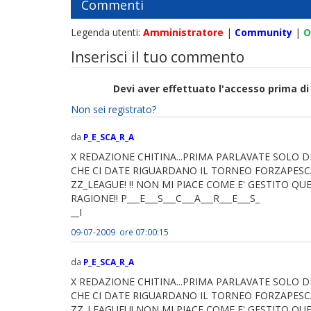
Commenti
Legenda utenti:
Amministratore
|
Community
|
O
Inserisci il tuo commento
Devi aver effettuato l'accesso prima 
Non sei registrato?
da
P_E_SCA_R_A
X REDAZIONE CHITINA...PRIMA PARLAVATE SOLO D
CHE CI DATE RIGUARDANO IL TORNEO FORZAPESC
ZZ_LEAGUE! !! NON MI PIACE COME E' GESTITO QU
RAGIONE!! P___E___S___C___A___R___E___S_
__I
09-07-2009 ore 07:00:15
da
P_E_SCA_R_A
X REDAZIONE CHITINA...PRIMA PARLAVATE SOLO D
CHE CI DATE RIGUARDANO IL TORNEO FORZAPESC
ZZ_LEAGUE! !! NON MI PIACE COME E' GESTITO QU