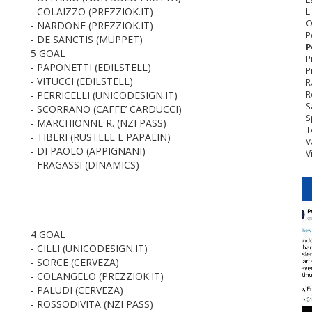
- COLAIZZO (PREZZIOK.IT)
L
O
- NARDONE (PREZZIOK.IT)
P
- DE SANCTIS (MUPPET)
P
5 GOAL
P
- PAPONETTI (EDILSTELL)
P
- VITUCCI (EDILSTELL)
R
- PERRICELLI (UNICODESIGN.IT)
R
S
- SCORRANO (CAFFE’ CARDUCCI)
S
- MARCHIONNE R. (NZI PASS)
T
- TIBERI (RUSTELL E PAPALIN)
V
- DI PAOLO (APPIGNANI)
V
- FRAGASSI (DINAMICS)
4 GOAL
- CILLI (UNICODESIGN.IT)
- SORCE (CERVEZA)
- COLANGELO (PREZZIOK.IT)
- PALUDI (CERVEZA)
- ROSSODIVITA (NZI PASS)