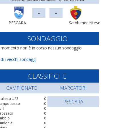
-
-
PESCARA
Sambenedettese
SONDAGGIO
l momento non è in corso nessun sondaggio.
di i vecchi sondaggi
CLASSIFICHE
CAMPIONATO
MARCATORI
talanta U23
0
PESCARA
ampobasso
0
orlì
0
rosseto
0
ubbio
0
uidonia
0
atina
0