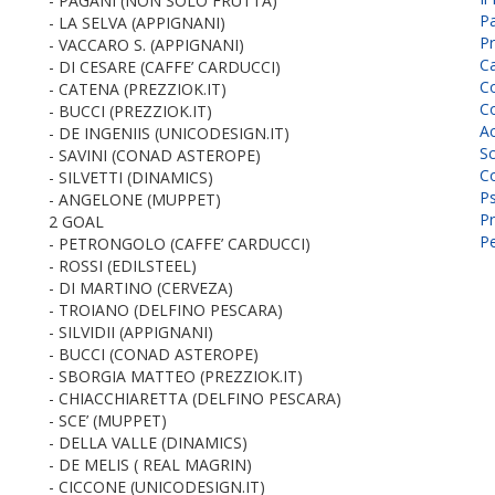
- PAGANI (NON SOLO FRUTTA)
P
- LA SELVA (APPIGNANI)
Pr
- VACCARO S. (APPIGNANI)
C
- DI CESARE (CAFFE’ CARDUCCI)
Co
- CATENA (PREZZIOK.IT)
Co
- BUCCI (PREZZIOK.IT)
A
- DE INGENIIS (UNICODESIGN.IT)
Sc
- SAVINI (CONAD ASTEROPE)
Co
- SILVETTI (DINAMICS)
P
- ANGELONE (MUPPET)
Pr
2 GOAL
Pe
- PETRONGOLO (CAFFE’ CARDUCCI)
- ROSSI (EDILSTEEL)
- DI MARTINO (CERVEZA)
- TROIANO (DELFINO PESCARA)
- SILVIDII (APPIGNANI)
- BUCCI (CONAD ASTEROPE)
- SBORGIA MATTEO (PREZZIOK.IT)
- CHIACCHIARETTA (DELFINO PESCARA)
- SCE’ (MUPPET)
- DELLA VALLE (DINAMICS)
- DE MELIS ( REAL MAGRIN)
- CICCONE (UNICODESIGN.IT)