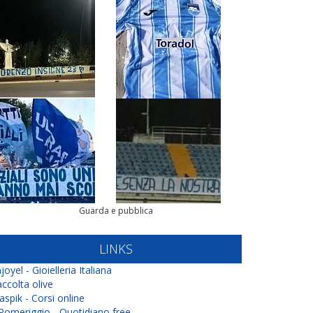
Guarda e pubblica
LINKS
joyel - Gioielleria Italiana
ccolta olive
aspik - Corsi online
 Pomeriggio - Quotidiano free