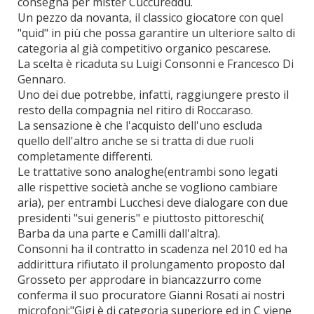
consegna per mister Cuccureddu.
Un pezzo da novanta, il classico giocatore con quel
"quid" in più che possa garantire un ulteriore salto di
categoria al già competitivo organico pescarese.
La scelta è ricaduta su Luigi Consonni e Francesco Di
Gennaro.
Uno dei due potrebbe, infatti, raggiungere presto il
resto della compagnia nel ritiro di Roccaraso.
La sensazione è che l'acquisto dell'uno escluda
quello dell'altro anche se si tratta di due ruoli
completamente differenti.
Le trattative sono analoghe(entrambi sono legati
alle rispettive società anche se vogliono cambiare
aria), per entrambi Lucchesi deve dialogare con due
presidenti "sui generis" e piuttosto pittoreschi(
Barba da una parte e Camilli dall'altra).
Consonni ha il contratto in scadenza nel 2010 ed ha
addirittura rifiutato il prolungamento proposto dal
Grosseto per approdare in biancazzurro come
conferma il suo procuratore Gianni Rosati ai nostri
microfoni:"Gigi è di categoria superiore ed in C viene