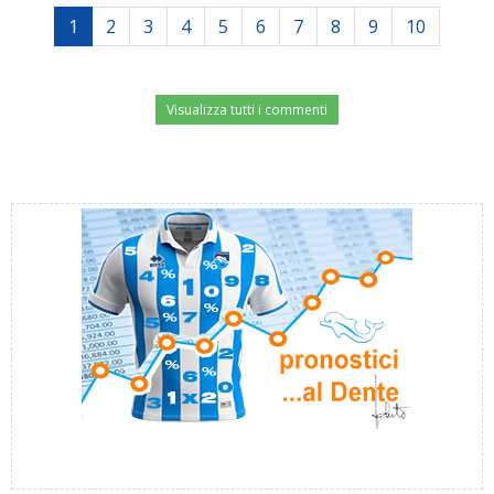
1
2
3
4
5
6
7
8
9
10
Visualizza tutti i commenti