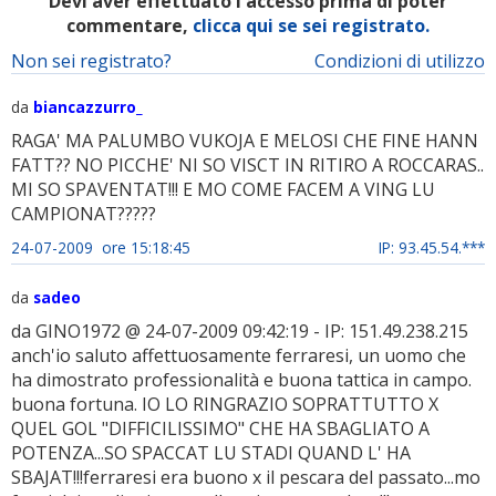
Devi aver effettuato l'accesso prima di poter
commentare,
clicca qui se sei registrato.
Non sei registrato?
Condizioni di utilizzo
da
biancazzurro_
RAGA' MA PALUMBO VUKOJA E MELOSI CHE FINE HANN
FATT?? NO PICCHE' NI SO VISCT IN RITIRO A ROCCARAS..
MI SO SPAVENTAT!!! E MO COME FACEM A VING LU
CAMPIONAT?????
24-07-2009 ore 15:18:45
IP: 93.45.54.***
da
sadeo
da GINO1972 @ 24-07-2009 09:42:19 - IP: 151.49.238.215
anch'io saluto affettuosamente ferraresi, un uomo che
ha dimostrato professionalità e buona tattica in campo.
buona fortuna. IO LO RINGRAZIO SOPRATTUTTO X
QUEL GOL "DIFFICILISSIMO" CHE HA SBAGLIATO A
POTENZA...SO SPACCAT LU STADI QUAND L' HA
SBAJAT!!!ferraresi era buono x il pescara del passato...mo