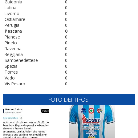
Guidonia
0
Latina
0
Livorno
0
Ostiamare
0
Perugia
0
Pescara
0
Pianese
0
Pineto
0
Ravenna
0
Reggiana
0
Sambenedettese
0
Spezia
0
Torres
0
Vado
0
Vis Pesaro
0
FOTO DEI TIFOSI