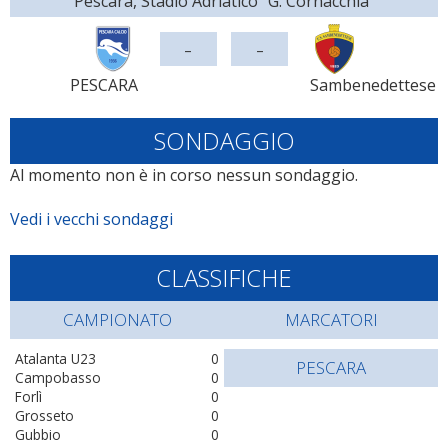
Pescara, Stadio Adriatico "G. Cornacchia"
-
-
PESCARA
Sambenedettese
SONDAGGIO
Al momento non è in corso nessun sondaggio.
Vedi i vecchi sondaggi
CLASSIFICHE
CAMPIONATO
MARCATORI
Atalanta U23
0
PESCARA
Campobasso
0
Forlì
0
Grosseto
0
Gubbio
0